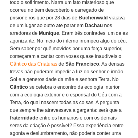
todo o sofirimento. Narra um fato misterioso que
ocorreu no trem descoberto e carregado de
prisioneiros que por 28 dias de
Buchenwald
viajava
de um lugar ao outro ate parar em
Dachau
nos
arredores de
Munique
. Eram três confrades, um deles
agonizante. No meio do inferno irrompeu algo do céu.
Sem saber por quê,movidos por uma força superior,
começaram a cantar com vozes quase inaudíveis o
Cântico das Criaturas
de
São Francisco
. As densas
trevas não puderam impedir a luz do senhor e irmão
Sol e a generosidade da mãe e senhora Terra. No
Cântico
se celebra o encontro da ecologia interior
com a ecologia exterior e o esponsal do Céu com a
Terra, do qual nascem todas as coisas. A pergunta
que sempre lhe atravessava a garganta: será que a
fraternidade
entre os humanos e com os demais
seres da criação é possível? Essa experiência entre
agonia e deslumbramento, não poderia conter uma