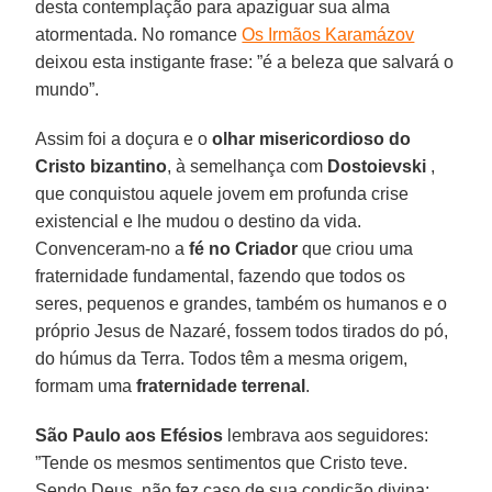
desta contemplação para apaziguar sua alma
atormentada. No romance
Os Irmãos Karamázov
deixou esta instigante frase: ”é a beleza que salvará o
mundo”.
Assim foi a doçura e o
olhar misericordioso do
Cristo bizantino
, à semelhança com
Dostoievski
,
que conquistou aquele jovem em profunda crise
existencial e lhe mudou o destino da vida.
Convenceram-no a
fé no Criador
que criou uma
fraternidade fundamental, fazendo que todos os
seres, pequenos e grandes, também os humanos e o
próprio Jesus de Nazaré, fossem todos tirados do pó,
do húmus da Terra. Todos têm a mesma origem,
formam uma
fraternidade terrenal
.
São Paulo aos Efésios
lembrava aos seguidores:
”Tende os mesmos sentimentos que Cristo teve.
Sendo Deus, não fez caso de sua condição divina;