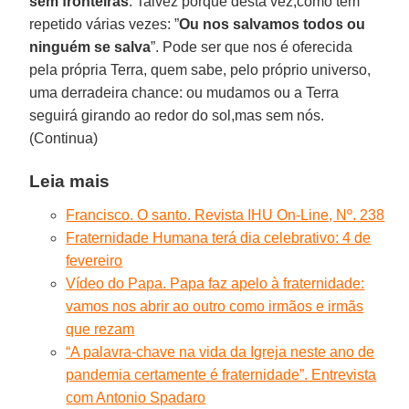
sem fronteiras
. Talvez porque desta vez,como tem
repetido várias vezes: ”
Ou nos salvamos todos ou
ninguém se salva
”. Pode ser que nos é oferecida
pela própria Terra, quem sabe, pelo próprio universo,
uma derradeira chance: ou mudamos ou a Terra
seguirá girando ao redor do sol,mas sem nós.
(Continua)
Leia mais
Francisco. O santo. Revista IHU On-Line, Nº. 238
Fraternidade Humana terá dia celebrativo: 4 de
fevereiro
Vídeo do Papa. Papa faz apelo à fraternidade:
vamos nos abrir ao outro como irmãos e irmãs
que rezam
“A palavra-chave na vida da Igreja neste ano de
pandemia certamente é fraternidade”. Entrevista
com Antonio Spadaro