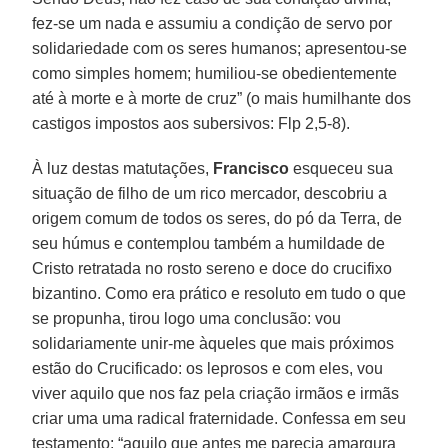
fez-se um nada e assumiu a condição de servo por
solidariedade com os seres humanos; apresentou-se
como simples homem; humiliou-se obedientemente
até à morte e à morte de cruz” (o mais humilhante dos
castigos impostos aos subersivos: Flp 2,5-8).
À luz destas matutações,
Francisco
esqueceu sua
situação de filho de um rico mercador, descobriu a
origem comum de todos os seres, do pó da Terra, de
seu húmus e contemplou também a humildade de
Cristo retratada no rosto sereno e doce do crucifixo
bizantino. Como era prático e resoluto em tudo o que
se propunha, tirou logo uma conclusão: vou
solidariamente unir-me àqueles que mais próximos
estão do Crucificado: os leprosos e com eles, vou
viver aquilo que nos faz pela criação irmãos e irmãs
criar uma uma radical fraternidade. Confessa em seu
testamento: “aquilo que antes me parecia amargura