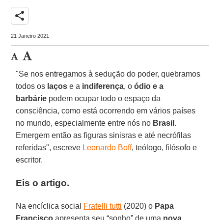
share
21 Janeiro 2021
"Se nos entregamos à sedução do poder, quebramos
todos os
laços
e a
indiferença
, o
ódio e a
barbárie
podem ocupar todo o espaço da
consciência, como está ocorrendo em vários países
no mundo, especialmente entre nós no
Brasil
.
Emergem então as figuras sinisras e até necrófilas
referidas", escreve
Leonardo Boff
, teólogo, filósofo e
escritor.
Eis o artigo.
Na encíclica social
Fratelli tutti
(2020) o
Papa
Francisco
apresenta seu “sonho” de uma
nova