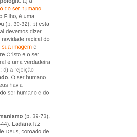
opologia
: a) a
ão do ser humano
o Filho, é uma
u (p. 30-32); b) esta
ual devemos dizer
 novidade radical do
à sua imagem
e
e Cristo e o ser
ral e uma verdadeira
; d) a rejeição
ado
. O ser humano
eus havia
o do ser humano e do
umanismo
(p. 39-73),
-44).
Ladaria
faz
e Deus, coroado de