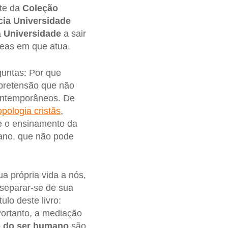
rte da
Coleção
ícia Universidade
a
Universidade
a sair
áreas em que atua.
untas: Por que
pretensão que não
contemporâneos. De
opologia cristãs
,
 o ensinamento da
mano, que não pode
a própria vida a nós,
separar-se de sua
ulo deste livro:
Portanto, a mediação
o do ser humano
são