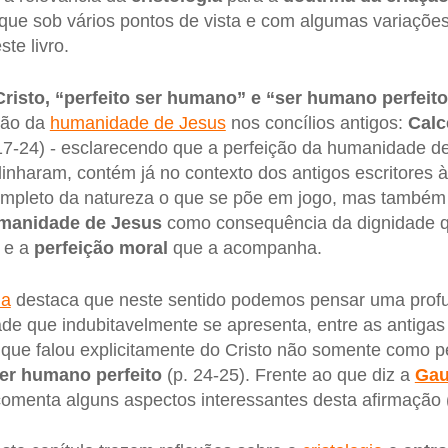
que sob vários pontos de vista e com algumas variaçõe
ste livro.
Cristo, “perfeito ser humano” e “ser humano perfeit
ição da
humanidade de Jesus
nos concílios antigos:
Calc
17-24) - esclarecendo que a perfeição da humanidade de
linharam, contém já no contexto dos antigos escritores 
ompleto da natureza o que se põe em jogo, mas também 
manidade de Jesus
como consequência da dignidade q
 e a
perfeição moral
que a acompanha.
ia
destaca que neste sentido podemos pensar uma profu
 que indubitavelmente se apresenta, entre as antigas 
que falou explicitamente do Cristo não somente como p
er humano perfeito
(p. 24-25). Frente ao que diz a
Gau
comenta alguns aspectos interessantes desta afirmação (