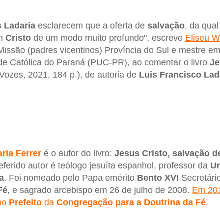
s Ladaria
esclarecem que a oferta de
salvação
, da qual
em
Cristo
de um modo muito profundo", escreve
Eliseu W
ssão (padres vicentinos) Província do Sul e mestre em
ade Católica do Paraná (PUC-PR), ao comentar o livro
Je
Vozes, 2021, 184 p.), de autoria de
Luis Francisco Lad
ria Ferrer
é o autor do livro:
Jesus Cristo, salvação d
referido autor é teólogo jesuíta espanhol, professor da
Un
a
. Foi nomeado pelo Papa emérito
Bento XVI
Secretári
Fé
, e sagrado arcebispo em 26 de julho de 2008.
Em 201
mo
Prefeito
da
Congregação para a Doutrina da Fé
.