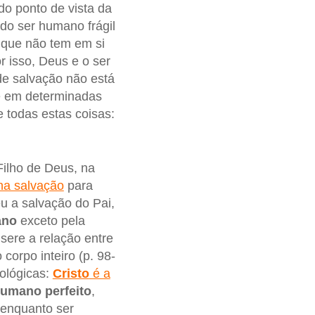
do ponto de vista da
 do ser humano frágil
 que não tem em si
 isso, Deus e o ser
de salvação não está
é em determinadas
 todas estas coisas:
Filho de Deus, na
na salvação
para
u a salvação do Pai,
ano
exceto pela
nsere a relação entre
corpo inteiro (p. 98-
tológicas:
Cristo
é a
humano perfeito
,
enquanto ser