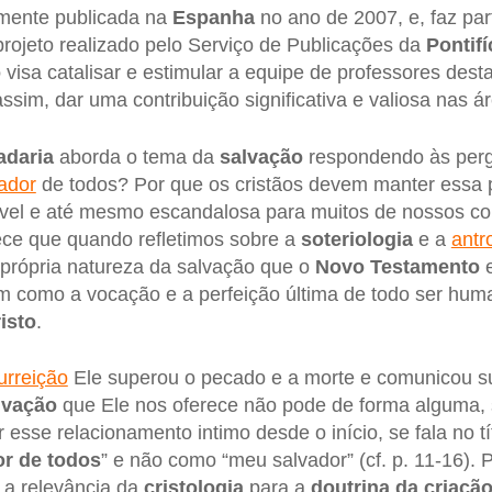
almente publicada na
Espanha
no ano de 2007, e, faz pa
projeto realizado pelo Serviço de Publicações da
Pontif
o
visa catalisar e estimular a equipe de professores dest
ssim, dar uma contribuição significativa e valiosa nas 
adaria
aborda o tema da
salvação
respondendo às perg
vador
de todos? Por que os cristãos devem manter essa 
igível e até mesmo escandalosa para muitos de nossos 
rece que quando refletimos sobre a
soteriologia
e a
antr
própria natureza da salvação que o
Novo Testamento
e
am como a vocação e a perfeição última de todo ser hu
isto
.
urreição
Ele superou o pecado e a morte e comunicou su
lvação
que Ele nos oferece não pode de forma alguma, 
 esse relacionamento intimo desde o início, se fala no tít
or de todos
” e não como “meu salvador” (cf. p. 11-16). 
 a relevância da
cristologia
para a
doutrina da criaçã