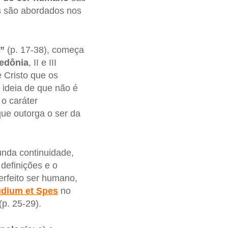
s são abordados nos
o”
(p. 17-38), começa
edônia
, II e III
 Cristo que os
à ideia de que não é
o caráter
ue outorga o ser da
nda continuidade,
definições e o
erfeito ser humano,
dium et Spes
no
p. 25-29).