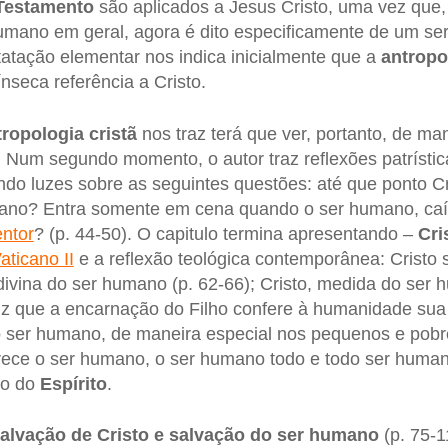
Testamento
são aplicados a Jesus Cristo, uma vez que, 
umano em geral, agora é dito especificamente de um se
atação elementar nos indica inicialmente que a
antropo
nseca referência a Cristo.
tropologia cristã
nos traz terá que ver, portanto, de ma
. Num segundo momento, o autor traz reflexões patrísti
do luzes sobre as seguintes questões: até que ponto Cr
mano? Entra somente em cena quando o ser humano, ca
ntor
? (p. 44-50). O capitulo termina apresentando –
Cri
aticano II
e a reflexão teológica contemporânea: Cristo 
o divina do ser humano (p. 62-66); Cristo, medida do ser 
diz que a encarnação do Filho confere à humanidade su
 ser humano, de maneira especial nos pequenos e pobre
ece o ser humano, o ser humano todo e todo ser huma
lo do
Espírito
.
alvação de Cristo e salvação do ser humano
(p. 75-1