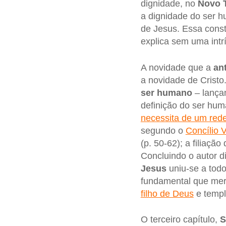
dignidade, no
Novo 
a dignidade do ser h
de Jesus. Essa const
explica sem uma intrí
A novidade que a
an
a novidade de Cristo
ser humano
– lançan
definição do ser hu
necessita de um rede
segundo o
Concílio V
(p. 50-62); a filiaçã
Concluindo o autor 
Jesus
uniu-se a todo
fundamental que mer
filho de Deus
e temp
O terceiro capítulo,
S