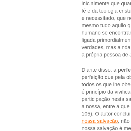
inicialmente que qua
fé e da teologia cri
e necessitado, que 
mesmo tudo aquilo qu
humano se encontram
ligada primordialme
verdades, mas ainda 
a própria pessoa de 
Diante disso, a
perfe
perfeição que pela 
todos os que lhe ob
é princípio da vivif
participação nesta sa
a nossa, entre a que
105). O autor conclu
nossa salvação
, não
nossa salvação é med