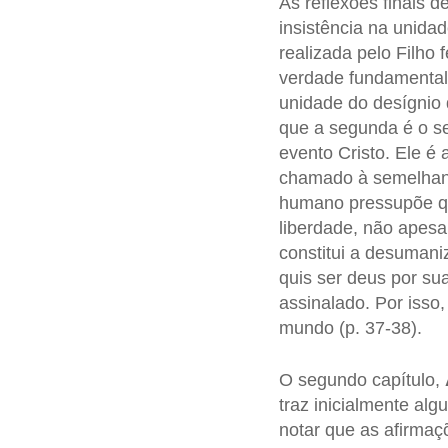
As reflexões finais d
insistência na unida
realizada pelo Filho 
verdade fundamenta
unidade do desígnio 
que a segunda é o se
evento Cristo. Ele é 
chamado à semelhança
humano pressupõe que
liberdade, não apesa
constitui a desumani
quis ser deus por su
assinalado. Por isso
mundo (p. 37-38).
O segundo capítulo,
traz inicialmente al
notar que as afirma