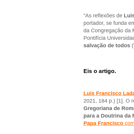
"As reflexões de
Lui
portador, se funda 
da Congregação da Mi
Pontifícia Universid
salvação de todos
(
Eis o artigo.
Luis Francisco Lada
2021, 184 p.) [1]. O 
Gregoriana de Rom
para a Doutrina da 
Papa Francisco
co