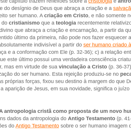
este capítulo trazem reflexões sobre a
cristologia
e
antr
de do desígnio de Deus que abraça a criação e a
salvaç
feito ser humano. A
criação em Cristo
, e não somente n
l do
cristianismo
que a
teologia
recentemente relativizo
divino que abraça a criação e encarnação, a partir da q
ntido último da primeira, não pode nos fazer esquecer a
absolutamente indivisível a partir do
ser humano criado 
 e a conformação com Ele (p. 32-36); c) a relação entr
 este último possui uma verdadeira consciência criatu
r, mas em virtude de sua
vinculação a Cristo
(p. 36-37)
zação do ser humano. Esta rejeição produziu-se no
pec
as próprias forças, fixou seu destino à margem do que D
, a aparição de Jesus, em sua novidade, significa o juíz
A antropologia cristã como proposta de um novo h
guns dados da antropologia do
Antigo Testamento
(p. 41
ções do
Antigo Testamento
sobre o ser humano imagem d