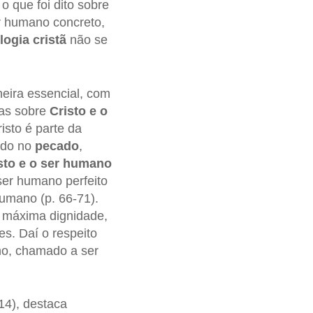
o que foi dito sobre
r humano concreto,
logia cristã
não se
neira essencial, com
cas sobre
Cristo e o
isto é parte da
ído no
pecado
,
sto e o ser humano
ser humano perfeito
humano (p. 66-71).
a máxima dignidade,
s. Daí o respeito
no, chamado a ser
14), destaca