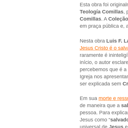
Esta obra foi origin
Teología Comillas
, 
Comillas
. A
Coleçã
em praça pública e, a
Nesta obra
Luis F. L
Jesus Cristo é o sal
raramente é inintel
início, o autor escla
percebemos que é a 
Igreja nos apresent
ser explicada sem
Cr
Em sua
morte e ress
de maneira que a
sa
pessoa. Para explicar
Jesus como “
salvad
universal de
Jesus
e