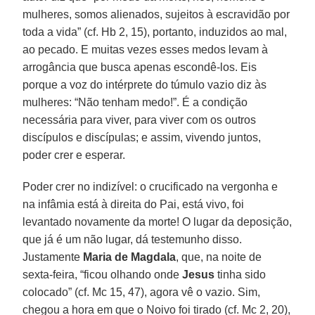
mulheres, somos alienados, sujeitos à escravidão por
toda a vida” (cf. Hb 2, 15), portanto, induzidos ao mal,
ao pecado. E muitas vezes esses medos levam à
arrogância que busca apenas escondê-los. Eis
porque a voz do intérprete do túmulo vazio diz às
mulheres: “Não tenham medo!”. É a condição
necessária para viver, para viver com os outros
discípulos e discípulas; e assim, vivendo juntos,
poder crer e esperar.
Poder crer no indizível: o crucificado na vergonha e
na infâmia está à direita do Pai, está vivo, foi
levantado novamente da morte! O lugar da deposição,
que já é um não lugar, dá testemunho disso.
Justamente
Maria de Magdala
, que, na noite de
sexta-feira, “ficou olhando onde
Jesus
tinha sido
colocado” (cf. Mc 15, 47), agora vê o vazio. Sim,
chegou a hora em que o Noivo foi tirado (cf. Mc 2, 20),