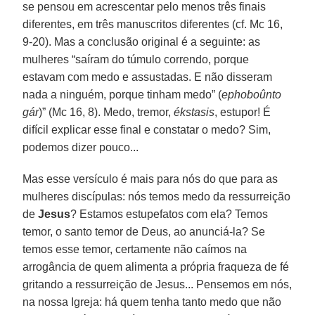
se pensou em acrescentar pelo menos três finais
diferentes, em três manuscritos diferentes (cf. Mc 16,
9-20). Mas a conclusão original é a seguinte: as
mulheres “saíram do túmulo correndo, porque
estavam com medo e assustadas. E não disseram
nada a ninguém, porque tinham medo” (
ephoboûnto
gár
)” (Mc 16, 8). Medo, tremor,
ékstasis
, estupor! É
difícil explicar esse final e constatar o medo? Sim,
podemos dizer pouco...
Mas esse versículo é mais para nós do que para as
mulheres discípulas: nós temos medo da ressurreição
de
Jesus
? Estamos estupefatos com ela? Temos
temor, o santo temor de Deus, ao anunciá-la? Se
temos esse temor, certamente não caímos na
arrogância de quem alimenta a própria fraqueza de fé
gritando a ressurreição de Jesus... Pensemos em nós,
na nossa Igreja: há quem tenha tanto medo que não