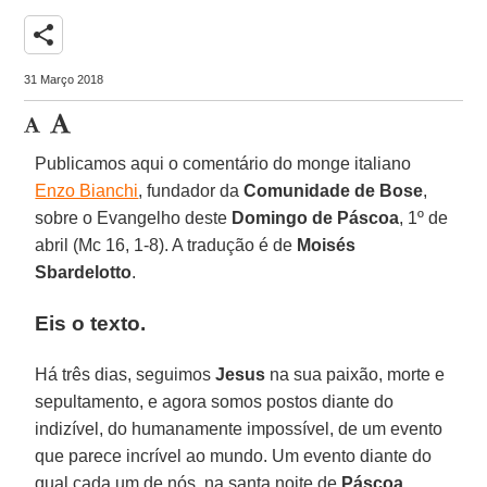
share
31 Março 2018
Publicamos aqui o comentário do monge italiano
Enzo Bianchi
, fundador da
Comunidade de Bose
,
sobre o Evangelho deste
Domingo de Páscoa
, 1º de
abril (Mc 16, 1-8). A tradução é de
Moisés
Sbardelotto
.
Eis o texto.
Há três dias, seguimos
Jesus
na sua paixão, morte e
sepultamento, e agora somos postos diante do
indizível, do humanamente impossível, de um evento
que parece incrível ao mundo. Um evento diante do
qual cada um de nós, na santa noite de
Páscoa
,