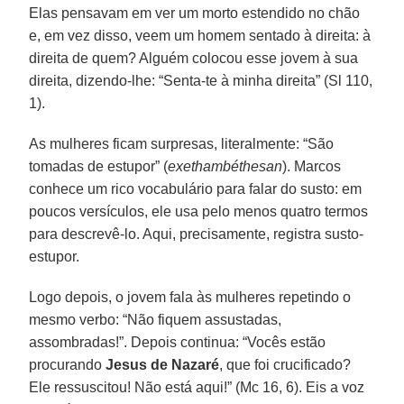
Elas pensavam em ver um morto estendido no chão
e, em vez disso, veem um homem sentado à direita: à
direita de quem? Alguém colocou esse jovem à sua
direita, dizendo-lhe: “Senta-te à minha direita” (Sl 110,
1).
As mulheres ficam surpresas, literalmente: “São
tomadas de estupor” (
exethambéthesan
). Marcos
conhece um rico vocabulário para falar do susto: em
poucos versículos, ele usa pelo menos quatro termos
para descrevê-lo. Aqui, precisamente, registra susto-
estupor.
Logo depois, o jovem fala às mulheres repetindo o
mesmo verbo: “Não fiquem assustadas,
assombradas!”. Depois continua: “Vocês estão
procurando
Jesus de Nazaré
, que foi crucificado?
Ele ressuscitou! Não está aqui!” (Mc 16, 6). Eis a voz