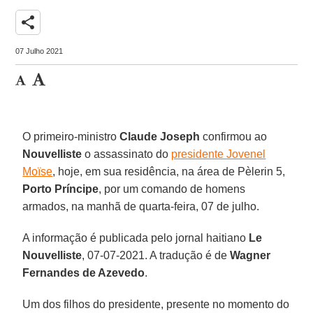
share
07 Julho 2021
O primeiro-ministro
Claude Joseph
confirmou ao
Nouvelliste
o assassinato do
presidente Jovenel
Moïse
, hoje, em sua residência, na área de Pèlerin 5,
Porto Príncipe
, por um comando de homens
armados, na manhã de quarta-feira, 07 de julho.
A informação é publicada pelo jornal haitiano
Le
Nouvelliste
, 07-07-2021. A tradução é de
Wagner
Fernandes de Azevedo
.
Um dos filhos do presidente, presente no momento do