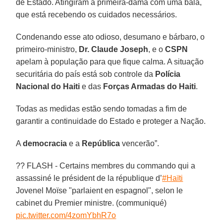
de Estado. Atingiram a primeira-dama com uma bala,
que está recebendo os cuidados necessários.
Condenando esse ato odioso, desumano e bárbaro, o
primeiro-ministro,
Dr. Claude Joseph
, e o
CSPN
apelam à população para que fique calma. A situação
securitária do país está sob controle da
Polícia
Nacional do Haiti
e das
Forças Armadas do Haiti
.
Todas as medidas estão sendo tomadas a fim de
garantir a continuidade do Estado e proteger a Nação.
A
democracia
e a
República
vencerão”.
?? FLASH - Certains membres du commando qui a
assassiné le président de la république d’
#Haïti
Jovenel Moïse "parlaient en espagnol", selon le
cabinet du Premier ministre. (communiqué)
pic.twitter.com/4zomYbhR7o