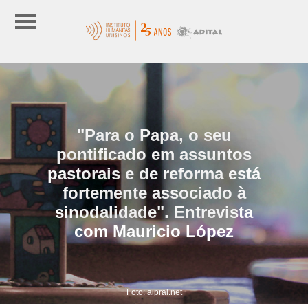
"Para o Papa, o seu
pontificado em assuntos
pastorais e de reforma está
fortemente associado à
sinodalidade". Entrevista
com Mauricio López
Foto: aipral.net