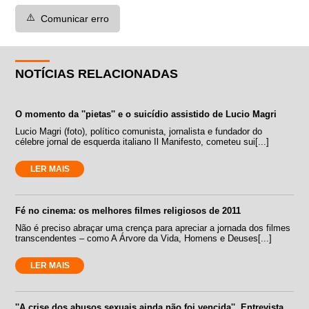
⚠️
Comunicar erro
NOTÍCIAS RELACIONADAS
O momento da ''pietas'' e o suicídio assistido de Lucio Magri
Lucio Magri (foto), político comunista, jornalista e fundador do
célebre jornal de esquerda italiano Il Manifesto, cometeu sui[...]
LER MAIS
Fé no cinema: os melhores filmes religiosos de 2011
Não é preciso abraçar uma crença para apreciar a jornada dos filmes
transcendentes – como A Árvore da Vida, Homens e Deuses[...]
LER MAIS
''A crise dos abusos sexuais ainda não foi vencida''. Entrevista