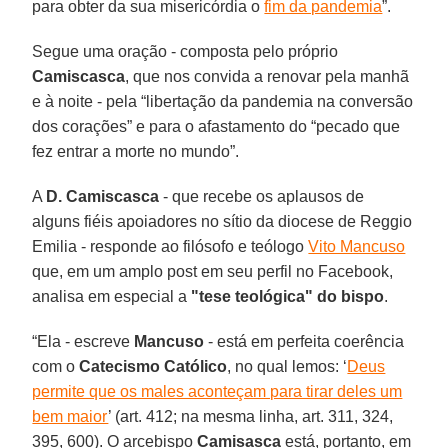
para obter da sua misericórdia o
fim da pandemia
”.
Segue uma oração - composta pelo próprio
Camiscasca
, que nos convida a renovar pela manhã
e à noite - pela “libertação da pandemia na conversão
dos corações” e para o afastamento do “pecado que
fez entrar a morte no mundo”.
A
D. Camiscasca
- que recebe os aplausos de
alguns fiéis apoiadores no sítio da diocese de Reggio
Emilia - responde ao filósofo e teólogo
Vito Mancuso
que, em um amplo post em seu perfil no Facebook,
analisa em especial a
"tese teológica" do bispo
.
“Ela - escreve
Mancuso
- está em perfeita coerência
com o
Catecismo Católico
, no qual lemos: ‘
Deus
permite que os males aconteçam para tirar deles um
bem maior
’ (art. 412; na mesma linha, art. 311, 324,
395, 600). O arcebispo
Camisasca
está, portanto, em