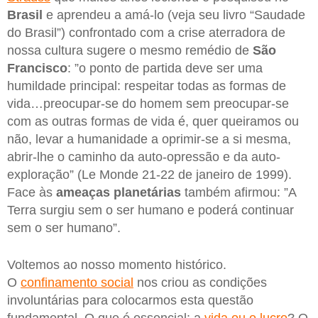
Brasil
e aprendeu a amá-lo (veja seu livro “Saudade
do Brasil”) confrontado com a crise aterradora de
nossa cultura sugere o mesmo remédio de
São
Francisco
: ”o ponto de partida deve ser uma
humildade principal: respeitar todas as formas de
vida…preocupar-se do homem sem preocupar-se
com as outras formas de vida é, quer queiramos ou
não, levar a humanidade a oprimir-se a si mesma,
abrir-lhe o caminho da auto-opressão e da auto-
exploração” (Le Monde 21-22 de janeiro de 1999).
Face às
ameaças planetárias
também afirmou: ”A
Terra surgiu sem o ser humano e poderá continuar
sem o ser humano”.
Voltemos ao nosso momento histórico.
O
confinamento social
nos criou as condições
involuntárias para colocarmos esta questão
fundamental. O que é essencial: a
vida ou o lucro
? O