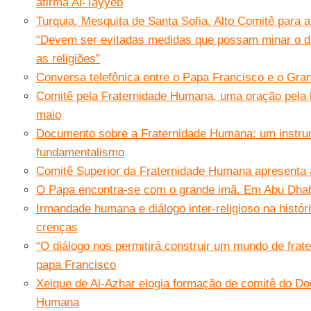
afirma Al-Tayyeb
Turquia. Mesquita de Santa Sofia. Alto Comitê para 
“Devem ser evitadas medidas que possam minar o diá
as religiões”
Conversa telefônica entre o Papa Francisco e o Gra
Comitê pela Fraternidade Humana, uma oração pela 
maio
Documento sobre a Fraternidade Humana: um instru
fundamentalismo
Comitê Superior da Fraternidade Humana apresenta a
O Papa encontra-se com o grande imã. Em Abu Dhabi
Irmandade humana e diálogo inter-religioso na histór
crenças
“O diálogo nos permitirá construir um mundo de frate
papa Francisco
Xeique de Al-Azhar elogia formação de comitê do D
Humana