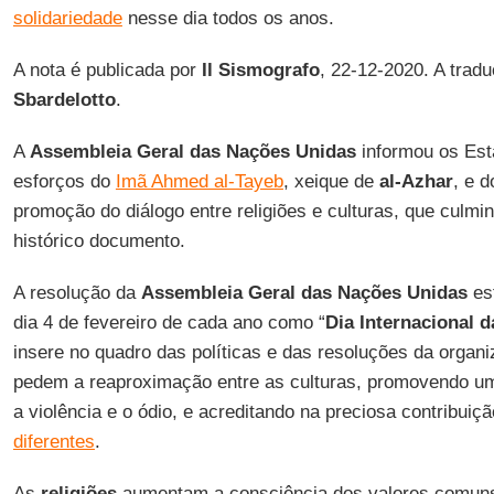
solidariedade
nesse dia todos os anos.
A nota é publicada por
Il Sismografo
, 22-12-2020. A trad
Sbardelotto
.
A
Assembleia Geral das Nações Unidas
informou os Es
esforços do
Imã Ahmed al-Tayeb
, xeique de
al-Azhar
, e 
promoção do diálogo entre religiões e culturas, que culmi
histórico documento.
A resolução da
Assembleia Geral das Nações Unidas
es
dia 4 de fevereiro de cada ano como “
Dia Internacional 
insere no quadro das políticas e das resoluções da organi
pedem a reaproximação entre as culturas, promovendo uma
a violência e o ódio, e acreditando na preciosa contribuiç
diferentes
.
As
religiões
aumentam a consciência dos valores comuns