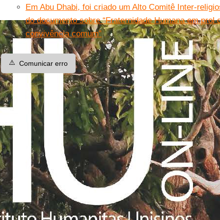
Em Abu Dhabi, foi criado um Alto Comitê Inter-religi
do documento sobre “Fraternidade Humana em prol 
convivência comum”
⚠️
Comunicar erro