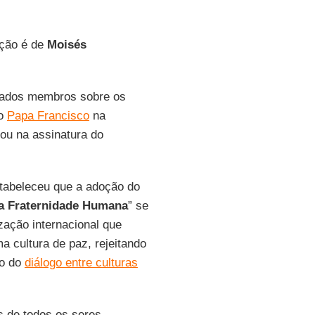
ução é de
Moisés
tados membros sobre os
do
Papa Francisco
na
nou na assinatura do
tabeleceu que a adoção do
da Fraternidade Humana
” se
zação internacional que
 cultura de paz, rejeitando
ão do
diálogo entre culturas
 de todos os seres