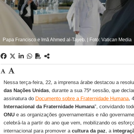
Papa Francisco e Imã Ahmed al-Tayeb. | Foto: Vatican Media
Nessa terça-feira, 22, a imprensa árabe destacou a reso
das Nações Unidas
, durante a sua 75ª sessão, que decla
assinatura do
Documento sobre a Fraternidade Humana
, 
Internacional da Fraternidade Humana
”, convidando to
ONU
e as organizações governamentais e não governament
celebrá-la a partir do ano que vem, mobilizando os esfor
internacional para promover a
cultura da paz
, a
integraç