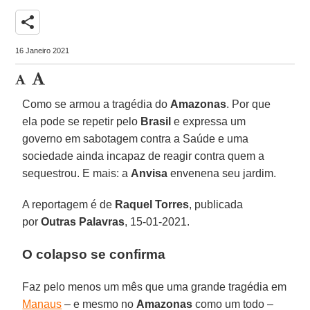
share
16 Janeiro 2021
Como se armou a tragédia do
Amazonas
. Por que
ela pode se repetir pelo
Brasil
e expressa um
governo em sabotagem contra a Saúde e uma
sociedade ainda incapaz de reagir contra quem a
sequestrou. E mais: a
Anvisa
envenena seu jardim.
A reportagem é de
Raquel Torres
, publicada
por
Outras Palavras
, 15-01-2021.
O colapso se confirma
Faz pelo menos um mês que uma grande tragédia em
Manaus
– e mesmo no
Amazonas
como um todo –