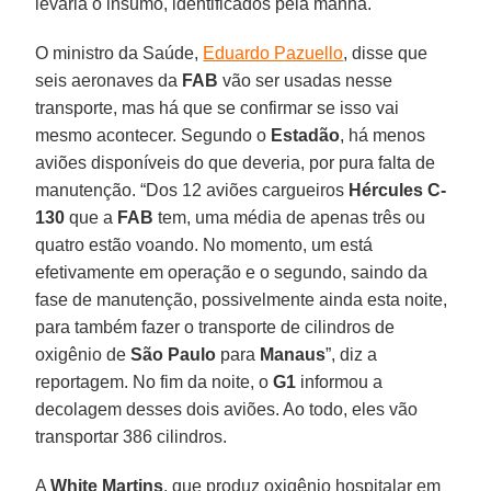
levaria o insumo, identificados pela manhã.
O ministro da Saúde,
Eduardo Pazuello
, disse que
seis aeronaves da
FAB
vão ser usadas nesse
transporte, mas há que se confirmar se isso vai
mesmo acontecer. Segundo o
Estadão
, há menos
aviões disponíveis do que deveria, por pura falta de
manutenção. “Dos 12 aviões cargueiros
Hércules C-
130
que a
FAB
tem, uma média de apenas três ou
quatro estão voando. No momento, um está
efetivamente em operação e o segundo, saindo da
fase de manutenção, possivelmente ainda esta noite,
para também fazer o transporte de cilindros de
oxigênio de
São Paulo
para
Manaus
”, diz a
reportagem. No fim da noite, o
G1
informou a
decolagem desses dois aviões. Ao todo, eles vão
transportar 386 cilindros.
A
White Martins
, que produz oxigênio hospitalar em