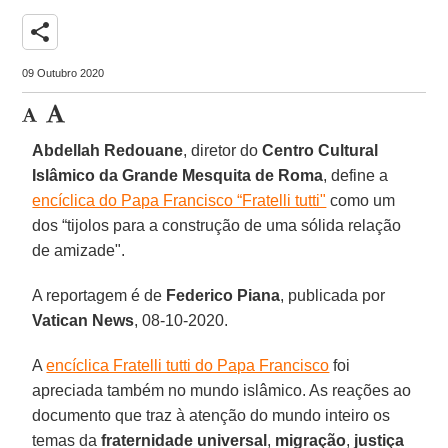
share
09 Outubro 2020
Abdellah Redouane
, diretor do
Centro Cultural
Islâmico da Grande Mesquita de Roma
, define a
encíclica do Papa Francisco “Fratelli tutti"
como um
dos “tijolos para a construção de uma sólida relação
de amizade".
A reportagem é de
Federico Piana
, publicada por
Vatican
News
, 08-10-2020.
A
encíclica Fratelli tutti do Papa Francisco
foi
apreciada também no mundo islâmico. As reações ao
documento que traz à atenção do mundo inteiro os
temas da
fraternidade universal
,
migração
,
justiça