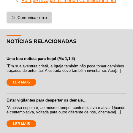
Por que revogar a Emenda Constitucional 95
⚠️
Comunicar erro
NOTÍCIAS RELACIONADAS
Uma boa notícia para hoje! (Mc 1,1-8)
"Em sua aventura cristã, a Igreja também não pode tomar caminhos
traçados de antemão. A estrada deve também inventar-se. Ape[...]
LER MAIS
Estar vigilantes para despertar os demais…
"A nossa espera é, ao mesmo tempo, contemplativa e ativa. Quando
é contemplativa, voltada para outro diferente de nós, chama-se[...]
LER MAIS