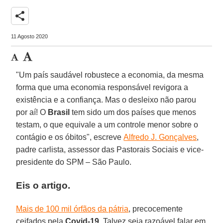
share
11 Agosto 2020
"Um país saudável robustece a economia, da mesma
forma que uma economia responsável revigora a
existência e a confiança. Mas o desleixo não parou
por aí! O
Brasil
tem sido um dos países que menos
testam, o que equivale a um controle menor sobre o
contágio e os óbitos", escreve
Alfredo J. Gonçalves
,
padre carlista, assessor das Pastorais Sociais e vice-
presidente do SPM – São Paulo.
Eis o artigo.
Mais de 100 mil órfãos da pátria
, precocemente
ceifados pela
Covid-19
. Talvez seja razoável falar em