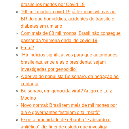
brasileiros mortos por Covid-19
100 mil mortos: covid-19 já fez mais vítimas no
BR do que homicídios, acidentes de trânsito e
diabetes em um ano
Com mais de 88 mil mortos, Brasil não consegue
passar da ‘primeira onda’ de covid-19
E daí?
“Há indícios significativos para que autoridades
brasileiras, entre elas o presidente, sejam
investigadas por genocídio”
A deriva do populista Bolsonaro, da negação ao
contágio
Bolsonaro, um genocida viral? Artigo de Luiz
Modino
Novo normal: Brasil tem mais de mil mortes por
dia e governantes festejam o tal “platô”
Esperar imunidade de rebanho ‘é absurdo e
antiético’, diz líder de estudo que investiga