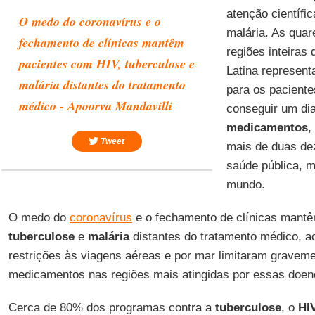
atenção científi
O medo do coronavírus e o
malária. As qua
fechamento de clínicas mantêm
regiões inteiras 
pacientes com HIV, tuberculose e
Latina represent
malária distantes do tratamento
para os paciente
médico - Apoorva Mandavilli
conseguir um di
medicamentos
,
Tweet
mais de duas dez
saúde pública, m
mundo.
O medo do
coronavírus
e o fechamento de clínicas mant
tuberculose
e
malária
distantes do tratamento médico, 
restrições às viagens aéreas e por mar limitaram gravem
medicamentos nas regiões mais atingidas por essas doen
Cerca de 80% dos programas contra a
tuberculose
, o
HI