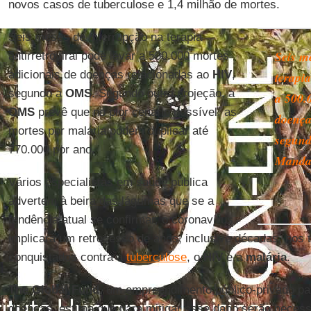
novos casos de tuberculose e 1,4 milhão de mortes.
Seis meses de interrupção na terapia
Seis m
antirretroviral pode levar a 500.000 mortes
adicionais de doenças relacionadas ao
HIV
,
terapia
segundo a
OMS
. Segundo outra projeção, a
a 500.
OMS
prevê que no pior cenário possível, as
doença
mortes por malária podem duplicar até
segund
770.000 por ano.
Mandav
Vários especialistas em saúde pública
advertem à beira das lágrimas que se a
tendência atual se confirmar, o coronavírus
implicará um retrocesso de anos, inclusive décadas, nos
conquistados contra a
tuberculose
, o
HIV
e a
malária
.
The Global Fund
, um empreendimento público-privado par
doenças, estima que para mitigar esse dano serão necess