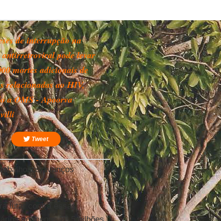
eses de interrupção na
 antirretroviral pode levar
000 mortes adicionais de
s relacionadas ao HIV,
o a OMS - Apoorva
illi
Tweet
 trabalhosos avanços
a lutar contra essas
ários ao menos 28,5 bilhões