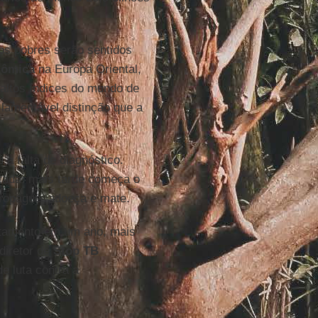
 os pobres serão sentidos
nômica
na Europa Oriental,
 altos índices do mundo de
 lamentável distinção que a
 a falta de diagnóstico.
ada, mais tarde começa o
propague, adoeça e mate.
atamento em um ano, mais
 diretor de
Stop
TB
de luta contra a