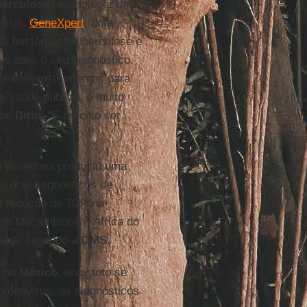
berculose
resultou ser uma
vírus.
GeneXpert
, uma
da bactéria da tuberculose e
us para o seu diagnóstico.
 esses instrumentos para
e saúde pública, é muito
sse
Ditiu
. “É preciso ser
 a pandemia produziu uma
o dos diagnósticos de
m redução de 70% na
em Moçambique e África do
hina, segundo a
OMS
.
, no
México
, enquanto se
ronavírus, os diagnósticos