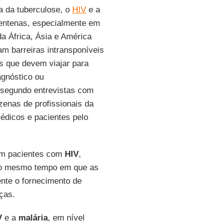
ca da tuberculose, o
HIV
e a
rentenas, especialmente em
da África, Ásia e América
am barreiras intransponíveis
s que devem viajar para
agnóstico ou
 segundo entrevistas com
enas de profissionais da
édicos e pacientes pelo
êm pacientes com
HIV
,
ao mesmo tempo em que as
ente o fornecimento de
ças.
V
e a
malária
, em nível