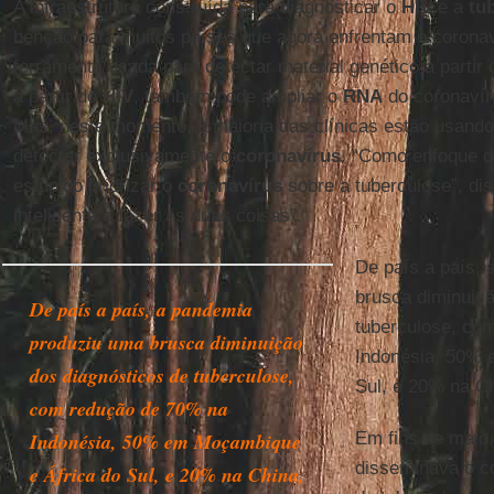
A infraestrutura construída para diagnosticar o
HIV
e a
tu
benção para muitos países que agora enfrentam o corona
ferramenta usada para detectar material genético a partir 
a partir do
HIV
, também pode ampliar o
RNA
do coronavír
Mas, neste momento, a maioria das clínicas estão usando
detectar exclusivamente o
coronavírus
. “Como enfoque d
estúpido priorizar o
coronavírus
sobre a tuberculose”, di
inteligente e fazer as duas coisas”.
De país a país,
brusca diminuiçã
De país a país, a pandemia
tuberculose, co
produziu uma brusca diminuição
Indonésia, 50% 
dos diagnósticos de tuberculose,
Sul, e 20% na C
com redução de 70% na
Indonésia, 50% em Moçambique
Em fins de maio
disseminava o co
e África do Sul, e 20% na China,