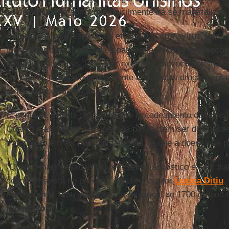
de dólares, uma soma que dificilmente irá se materializar.
Ao se guiar pela história, os efeitos do coronavírus sobre
muito depois de terminada a pandemia. A
crise socioeco
de inícios dos anos 1990, por exemplo, provocou os mais
um tipo de tuberculose resistente a múltiplas drogas, uma
região ainda ostenta atualmente.
O ponto de partida desse fatídico encadeamento de fatos é
Quanto mais tempo uma pessoa passa sem ser diagnostic
tratamento e mais possibilidades há de que a doença se 
“Quanto mais pessoas ficarem sem diagnóstico e sem tr
doentes haverá no próximo”, disse o doutor
Lucica
Ditiu
,
Partnership
, uma iniciativa internacional de 1700 grupos 
tuberculose
.