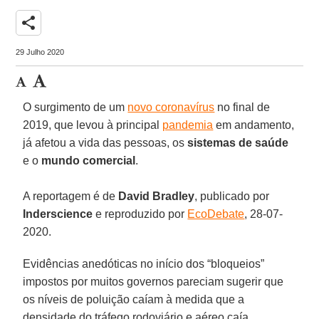
share
29 Julho 2020
O surgimento de um
novo coronavírus
no final de
2019, que levou à principal
pandemia
em andamento,
já afetou a vida das pessoas, os
sistemas de saúde
e o
mundo comercial
.
A reportagem é de
David Bradley
, publicado por
Inderscience
e reproduzido por
EcoDebate
, 28-07-
2020.
Evidências anedóticas no início dos “bloqueios”
impostos por muitos governos pareciam sugerir que
os níveis de poluição caíam à medida que a
densidade do tráfego rodoviário e aéreo caía