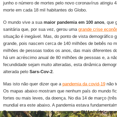
junho o número de mortes pelo novo coronavírus atingiu 4
morte em cada 18 mil habitantes do Globo.
O mundo vive a sua
maior pandemia em 100 anos
, que
sanitária que, por sua vez, gerou uma
grande crise econô
situação é inegável. Mas, do ponto de vista demográfico g
grande, pois nascem cerca de 140 milhões de bebês no 
milhões de pessoas todos os anos, das mais diferentes d
há um acréscimo anual de 80 milhões de pessoas e, a não
fecundidade sejam muito alteradas, esta dinâmica demográ
alterada pelo
Sars-Cov-2
.
Mas isto não quer dizer que a
pandemia da covid-19
não 
Os mapas abaixo mostram que nenhum país do mundo ficou
fortes ou mais leves, da doença. No dia 14 de março (trê
mundial era este abaixo. A pandemia estava fundamental
Europa
, com tendência de crescer nos
EUA
. A
África
e 