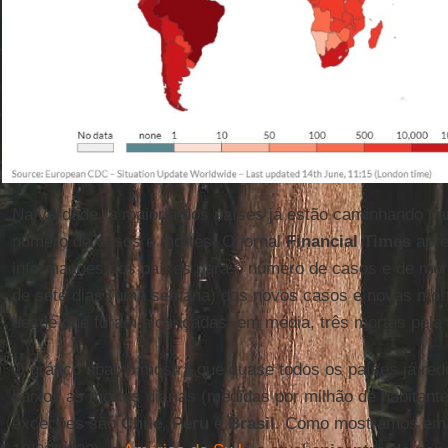
Na verdade, a maioria dos países já estão caminhando pa
número de casos e mortes. O jornal
Financial Times
apre
informações dos países para o número de casos e de mort
de sete dias (uma semana) dos novos casos e novas mort
desde que foram alcançadas, em média, três mortes pela 
O gráfico abaixo mostra que quase todos os países já r
baixos as mortes diárias (medidas por milhão de habitant
exceções são
Chile
,
Peru
e
Brasil
. Como mostramos em ar