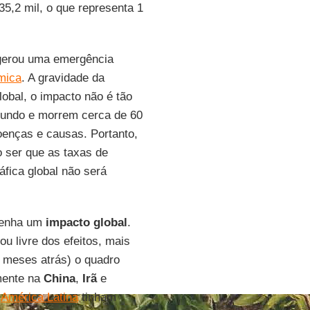
35,2 mil, o que representa 1
 gerou uma emergência
mica
. A gravidade da
lobal, o impacto não é tão
mundo e morrem cerca de 60
oenças e causas. Portanto,
 ser que as taxas de
fica global não será
tenha um
impacto
global
.
 livre dos efeitos, mais
s meses atrás) o quadro
mente na
China
,
Irã
e
a
América Latina
tinham