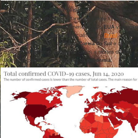
Três meses depois, no dia 14 de junho, o quadro é totalmen
pandemia se espalhou pelo Planeta e atingiu fortemente,
principalmente o continente americano. Os
EUA
viraram o
maio e a
América
Latina
, especialmente o
Brasil
, se tor
junho de 2020. Porém, a
China
,
Coreia do Sul
e os paíse
o pico e reduziram o número de casos e mortes diárias, 
fase de expansão descontrolada da
pandemia
.