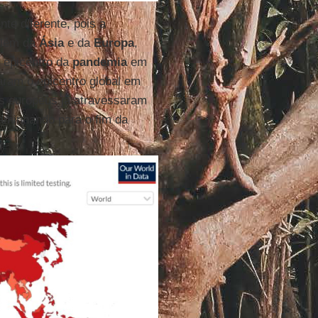
te diferente, pois a
 além da
Ásia
e da
Europa
,
 epicentro da
pandemia
em
naram o epicentro global em
s europeus já atravessaram
caminhando para o fim da