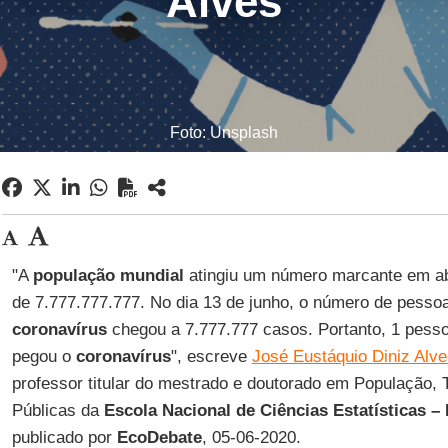
Alves
Foto: Unsplash
"A
população mundial
atingiu um número marcante em abri
de 7.777.777.777. No dia 13 de junho, o número de pesso
coronavírus
chegou a 7.777.777 casos. Portanto, 1 pesso
pegou o
coronavírus
", escreve
José Eustáquio Diniz Alv
professor titular do mestrado e doutorado em População, Te
Públicas da
Escola Nacional de Ciências Estatísticas 
publicado por
EcoDebate
, 05-06-2020.