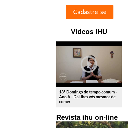
Vídeos IHU
play_circle_outline
18º Domingo do tempo comum -
Ano A - Dai-lhes vós mesmos de
comer
Revista ihu on-line