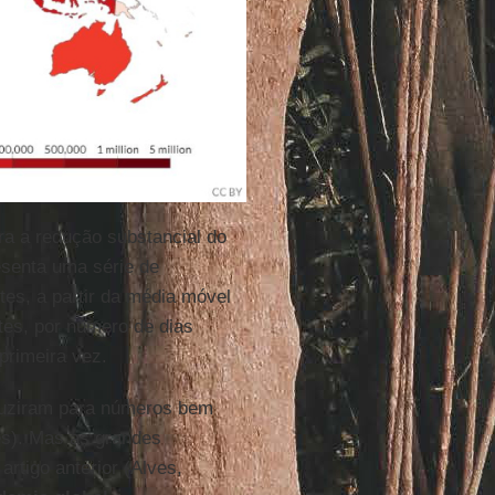
ra a redução substancial do
senta uma série de
es, a partir da média móvel
es, por número de dias
primeira vez.
eduziram para números bem
es). Mas as grandes
tigo anterior (Alves,