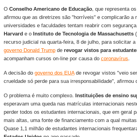
O
Conselho Americano de Educação
, que representa os
afirmou que as diretrizes são "horríveis" e complicarão 
universidades e faculdades tentam reabrir com segurança
Harvard
e o
Instituto de Tecnologia de Massachusetts
(
recurso judicial na quarta-feira, 8 de julho, para solicitar
governo Donald Trump
de
revogar vistos para estudante
acompanham cursos on-line por causa do
coronavírus
.
A decisão do
governo dos EUA
de revogar vistos "veio se
crueldade só perde para sua irresponsabilidade", afirmou 
O problema é muito complexo.
Instituições de ensino s
esperavam uma queda nas matrículas internacionais nest
perder todos os estudantes internacionais, que em geral 
mais altas, uma fonte de financiamento com a qual muita
Quase 1,1 milhão de estudantes internacionais frequenta
Estados Unidos
no ano passado.