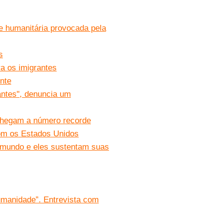
 e humanitária provocada pela
s
a os imigrantes
nte
antes", denuncia um
 chegam a número recorde
om os Estados Unidos
o mundo e eles sustentam suas
umanidade”. Entrevista com