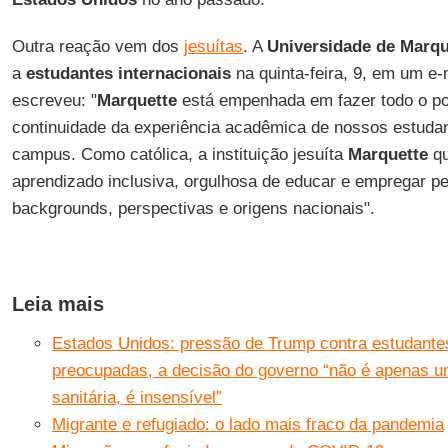
Outra reação vem dos
jesuítas
. A
Universidade de Marqu
a
estudantes
internacionais
na quinta-feira, 9, em um e-
escreveu: "
Marquette
está empenhada em fazer todo o pos
continuidade da experiência acadêmica de nossos estudan
campus. Como católica, a instituição jesuíta
Marquette
qu
aprendizado inclusiva, orgulhosa de educar e empregar p
backgrounds, perspectivas e origens nacionais".
Leia mais
Estados Unidos: pressão de Trump contra estudantes
preocupadas, a decisão do governo “não é apenas um
sanitária, é insensível”
Migrante e refugiado: o lado mais fraco da pandemia