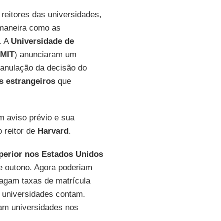
 reitores das universidades,
a maneira como as
. A
Universidade de
MIT
) anunciaram um
 a anulação da decisão do
s estrangeiros
que
m aviso prévio e sua
o reitor de
Harvard
.
uperior nos Estados Unidos
e outono. Agora poderiam
pagam taxas de matrícula
s universidades contam.
ram universidades nos