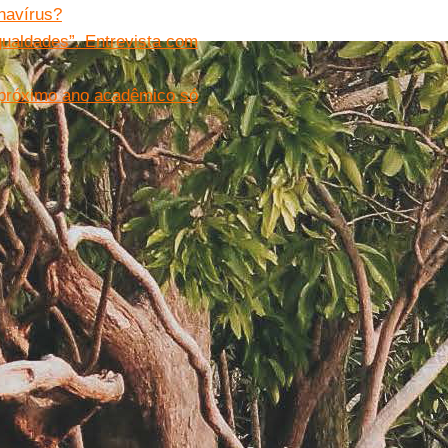
navírus?
igualdades”. Entrevista com
 próximo ano acadêmico só