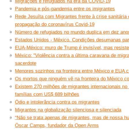
Migrações e refugiados na era da COVID-19
Pandemia e pós-pandemia entre os imigrantes
Rede Jesuíta com Migrantes frente à crise sanitária
propagação do coronavírus Covid-19
Número de refugiados no mundo duplica em dez ano
Estados Unidos - México. Condições desumanas par
EUA-México: muro de Trump é invisível, mas resiste
México: "Violência contra a última caravana de migr
sacerdote
Menores sozinhos na fronteira entre México e EUA
Os mortos que ninguém vê na fronteira do México c
Existem 270 milhões de migrantes internacionais n
famílias com US$ 689 bilhões
Ódio e intolerância contra os migrantes
Migrantes na globalização silenciosa e silenciada
“Não se trata apenas de migrantes, mas de nossa h
Óscar Camps, fundador da Open Arms