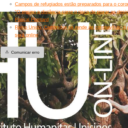
Campos de refugiados estão preparados para o coro
“O ensino a distância corre o risco de piorar as des
Pascal Plantard
Reino Unido, Cambridge se rende ao coronavírus: o
será online
⚠️
Comunicar erro