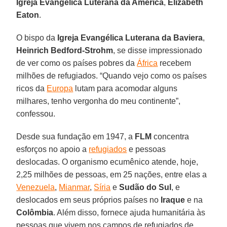
Igreja Evangélica Luterana da América
,
Elizabeth
Eaton
.
O bispo da
Igreja Evangélica Luterana da Baviera
,
Heinrich Bedford-Strohm
, se disse impressionado
de ver como os países pobres da
África
recebem
milhões de refugiados. “Quando vejo como os países
ricos da
Europa
lutam para acomodar alguns
milhares, tenho vergonha do meu continente”,
confessou.
Desde sua fundação em 1947, a
FLM
concentra
esforços no apoio a
refugiados
e pessoas
deslocadas. O organismo ecumênico atende, hoje,
2,25 milhões de pessoas, em 25 nações, entre elas a
Venezuela
,
Mianmar
,
Síria
e
Sudão do Sul
, e
deslocados em seus próprios países no
Iraque
e na
Colômbia
. Além disso, fornece ajuda humanitária às
pessoas que vivem nos campos de refugiados de