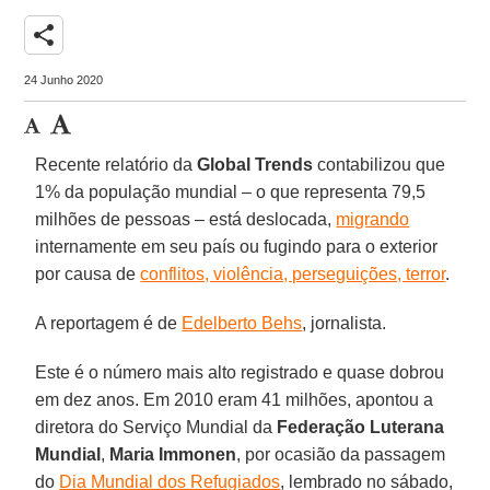
share
24 Junho 2020
Recente relatório da
Global Trends
contabilizou que
1% da população mundial – o que representa 79,5
milhões de pessoas – está deslocada,
migrando
internamente em seu país ou fugindo para o exterior
por causa de
conflitos, violência, perseguições, terror
.
A reportagem é de
Edelberto Behs
, jornalista.
Este é o número mais alto registrado e quase dobrou
em dez anos. Em 2010 eram 41 milhões, apontou a
diretora do Serviço Mundial da
Federação Luterana
Mundial
,
Maria Immonen
, por ocasião da passagem
do
Dia Mundial dos Refugiados
, lembrado no sábado,