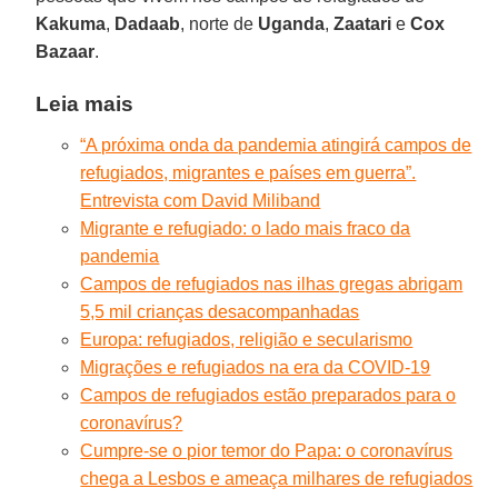
Kakuma
,
Dadaab
, norte de
Uganda
,
Zaatari
e
Cox
Bazaar
.
Leia mais
“A próxima onda da pandemia atingirá campos de
refugiados, migrantes e países em guerra”.
Entrevista com David Miliband
Migrante e refugiado: o lado mais fraco da
pandemia
Campos de refugiados nas ilhas gregas abrigam
5,5 mil crianças desacompanhadas
Europa: refugiados, religião e secularismo
Migrações e refugiados na era da COVID-19
Campos de refugiados estão preparados para o
coronavírus?
Cumpre-se o pior temor do Papa: o coronavírus
chega a Lesbos e ameaça milhares de refugiados