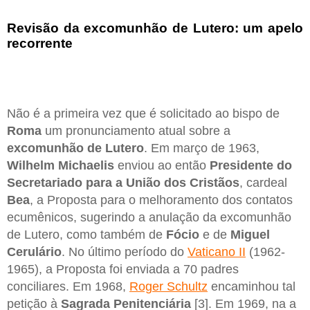
Revisão da excomunhão de Lutero: um apelo
recorrente
Não é a primeira vez que é solicitado ao bispo de
Roma
um pronunciamento atual sobre a
excomunhão de Lutero
. Em março de 1963,
Wilhelm
Michaelis
enviou ao então
Presidente do
Secretariado para a União dos Cristãos
, cardeal
Bea
, a Proposta para o melhoramento dos contatos
ecumênicos, sugerindo a anulação da excomunhão
de Lutero, como também de
Fócio
e de
Miguel
Cerulário
. No último período do
Vaticano II
(1962-
1965), a Proposta foi enviada a 70 padres
conciliares. Em 1968,
Roger Schultz
encaminhou tal
petição à
Sagrada
Penitenciária
[3]. Em 1969, na a