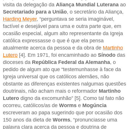
visita da delegação da
Aliança
Mundial
Luterana
ao
Secretariado para a União
, o secretário da Aliança,
Harding Meyer
, “perguntava se seria imaginável,
factível e desejável para uma e outra parte que, em
ocasião especial, algum alto representante da Igreja
católica expressasse o que é que ela pensa
atualmente acerca da pessoa e da obra de
Martinho
Lutero
[4]. Em 1971, foi encaminhado ao
Sínodo
das
dioceses da
República Federal da Alemanha
, o
pedido de algum ato que “testemunhasse à face da
Igreja universal que os católicos alemães, não
obstante as diferenças existentes nalgumas questões
doutrinais, não acham mais o reformador
Martinho
Lutero
digno da excomunhão” [5]. Como tal fato não
ocorreu, católicos/as de
Worms
e
Mogúncia
escreveram ao papa sugerindo que por ocasião dos
150 anos da dieta de
Worms
, “pronunciasse uma
palavra clara acerca da pessoa e doutrina de