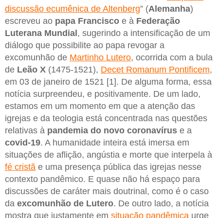
discussão ecumênica de Altenberg
” (
Alemanha
)
escreveu ao
papa Francisco
e à
Federação
Luterana Mundial
, sugerindo a intensificação de um
diálogo que possibilite ao papa revogar a
excomunhão de
Martinho Lutero
, ocorrida com a bula
de
Leão X
(1475-1521),
Decet Romanum Pontificem
,
em 03 de janeiro de 1521 [1]. De alguma forma, essa
notícia surpreendeu, e positivamente. De um lado,
estamos em um momento em que a atenção das
igrejas e da teologia está concentrada nas questões
relativas à
pandemia do novo
coronavírus
e a
covid-19
. A humanidade inteira está imersa em
situações de aflição, angústia e morte que interpela à
fé cristã
e uma presença pública das igrejas nesse
contexto pandêmico. E quase não há espaço para
discussões de caráter mais doutrinal, como é o caso
da
excomunhão de Lutero
. De outro lado, a notícia
mostra que justamente em
situação pandêmica
urge