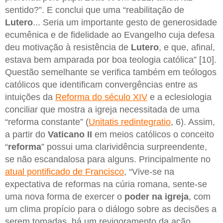
sentido?”. E conclui que uma “reabilitação de
Lutero
... Seria um importante gesto de generosidade
ecumênica e de fidelidade ao Evangelho cuja defesa
deu motivação à resistência de
Lutero
, e que, afinal,
estava bem amparada por boa teologia católica” [10].
Questão semelhante se verifica também em teólogos
católicos que identificam convergências entre as
intuições da
Reforma do século XIV
e a eclesiologia
conciliar que mostra a igreja necessitada de uma
“reforma constante” (
Unitatis redintegratio
, 6). Assim,
a partir do
Vaticano II
em meios católicos o conceito
“
reforma
” possui uma clarividência surpreendente,
se não escandalosa para alguns. Principalmente no
atual pontificado de Francisco
, “Vive-se na
expectativa de reformas na cúria romana, sente-se
uma nova forma de exercer o
poder na igreja
, com
um clima propício para o diálogo sobre as decisões a
serem tomadas, há um revigoramento da ação