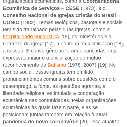
organizações ecumênicas, como a
Coordenadoria
Ecumênica de Serviços
–
CESE
(1973), e o
Conselho Nacional de Igrejas Cristãs do Brasil
–
CONIC
(1982). Temas teológicos, pastorais e sociais
tem sido trabalhado pelas duas igrejas, como a
hospitalidade eucarística
[16], os ministérios e a
natureza da igreja [17], a doutrina da justificação [18],
a missão. E convergências foram alcançadas, cuja
expressão maior é a oficialização do mútuo
reconhecimento do
Batismo
(1978; 2007) [19]. No
campo social, essas igrejas têm emitido
pronunciamentos comuns sobre questões como o
desemprego, a fome, as questões agrárias, a
liberdade religiosa, estimulado a cooperação
ecumênica nas comunidades. Pelas organizações
ecumênicas às quais fazem parte, elas se
posicionam juntas também em relação à atual
pandemia do novo coronavírus
[20]. Isso atualiza