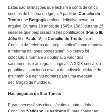
Estas são afirmações que fecham a conta de cinco
séculos de história da Igreja. A partir do
Concílio de
Trento
que
Bergoglio
coloca definitivamente no
arquivo. Durante 18 anos, de 1545 a 1563, durante 25
sessões que perpassaram três pontificados (
Paulo III
,
Júlio III
e
Paulo IV
), o
Concílio de Trento
foi o
Concílio da “reforma da Igreja católica” como resposta
à “reforma da Igreja protestante”. No centro foi
colocado a norma e a doutrina, o valor dos
sacramentos e as regras litúrgicas. A XXIX sessão, a
penúltima, sancionou o valor da indissolubilidade do
matrimônio e definiu normas para uma eventual
declaração de nulidade.
Nas pegadas de São Tomás
Foram necessários cinco séculos e outros dois
Concílios (
Vaticano I
e
Vaticano II
) para chegar ao