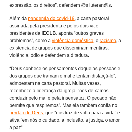
expressão, os direitos”, defendem @s luteran@s.
Além da
pandemia do covid-19
, a carta pastoral
assinada pela presidenta e pelos dois vice
presidentes da
IECLB
, aponta “outros graves
problemas”, como a
violência doméstica
, o
racismo
, a
existência de grupos que disseminam mentiras,
violência, ódio e defendem a ditadura.
“Deus conhece os pensamentos daquelas pessoas e
dos grupos que tramam o mal e tentam disfarçá-lo”,
admoestam na carta pastoral. Muitas vezes,
reconhece a liderança da igreja, “nos deixamos
conduzir pelo mal e pela insensatez. O pecado não
permite que respiremos”. Mas ela também confia no
perdão de Deus
, que “nos traz de volta para a vida” e
ativa “em nós o cuidado, a inclusão, a justiça, o amor,
a paz”.