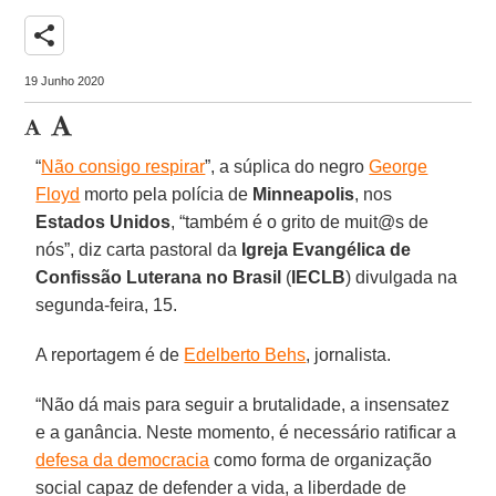
share
19 Junho 2020
“
Não consigo respirar
”, a súplica do negro
George
Floyd
morto pela polícia de
Minneapolis
, nos
Estados
Unidos
, “também é o grito de muit@s de
nós”, diz carta pastoral da
Igreja Evangélica de
Confissão Luterana no Brasil
(
IECLB
) divulgada na
segunda-feira, 15.
A reportagem é de
Edelberto Behs
, jornalista.
“Não dá mais para seguir a brutalidade, a insensatez
e a ganância. Neste momento, é necessário ratificar a
defesa da democracia
como forma de organização
social capaz de defender a vida, a liberdade de