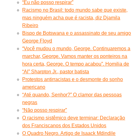
“Eu não posso respirar”
Racismo no Brasil: todo mundo sabe que existe,
mas ninguém acha que é racista, diz Djamila
Ribeiro
Bispo de Botswana e o assassinato de seu amigo
George Floyd
“Você mudou o mundo, George. Continuaremos a
marchar, George. Vamos manter os ponteiros na
hora certa, George. O tempo acabou”. Homilia de
“Al” Sharpton Jr., pastor batista
Protestos antirracistas e o desmonte do sonho
americano
“Até quando, Senhor?” O clamor das pessoas
negras
“Não posso respirar”
O racismo sistêmico deve terminar: Declaração
dos Franciscanos dos Estados Unidos
O Quadro Negro. Artigo de Isaack Mdindile