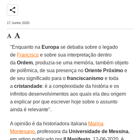
share
17 Junho 2020
"Enquanto na
Europa
se debatia sobre o legado
de
Francisco
e sobre sua interpretação dentro
da
Ordem
, produzia-se uma memória, também objeto
de polêmica, de sua presença no
Oriente Próximo
e
de seu significado para o
franciscanismo
e toda
a
cristandade
: é a complexidade da história e os
infinitos desenvolvimentos aos quais ela deu origem
a explicar por que escrever hoje sobre o assunto
ainda é relevante".
A opinião é da historiadora italiana
Marina
Montesano
, professora da
Universidade de Messina
,
em artigo publicado por
Il Manifesto
, 12-06-2020. A