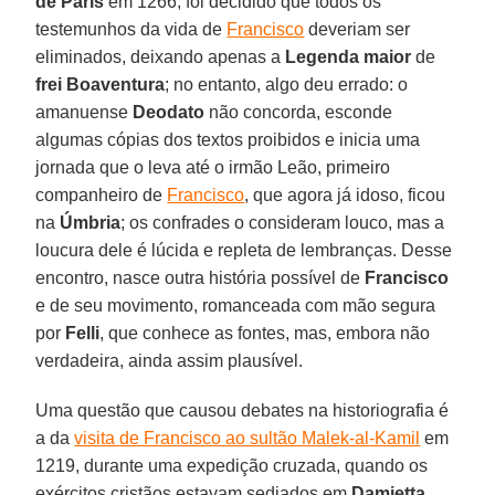
de Paris
em 1266, foi decidido que todos os
testemunhos da vida de
Francisco
deveriam ser
eliminados, deixando apenas a
Legenda maior
de
frei Boaventura
; no entanto, algo deu errado: o
amanuense
Deodato
não concorda, esconde
algumas cópias dos textos proibidos e inicia uma
jornada que o leva até o irmão Leão, primeiro
companheiro de
Francisco
, que agora já idoso, ficou
na
Úmbria
; os confrades o consideram louco, mas a
loucura dele é lúcida e repleta de lembranças. Desse
encontro, nasce outra história possível de
Francisco
e de seu movimento, romanceada com mão segura
por
Felli
, que conhece as fontes, mas, embora não
verdadeira, ainda assim plausível.
Uma questão que causou debates na historiografia é
a da
visita de Francisco ao sultão Malek-al-Kamil
em
1219, durante uma expedição cruzada, quando os
exércitos cristãos estavam sediados em
Damietta
.