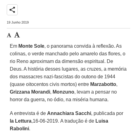
share
19 Junho 2019
Em
Monte Sole
, o panorama convida à reflexão. As
colinas, o verde manchado pelo amarelo das flores, o
rio Reno aproximam da dimensão espiritual. De
Deus. A história desses lugares, as cruzes, a memória
dos massacres nazi-fascistas do outono de 1944
(quase oitocentos civis mortos) entre
Marzabotto
,
Grizzana Morandi
,
Monzuno
, levam a pensar no
horror da guerra, no ódio, na miséria humana.
A entrevista é de
Annachiara Sacchi
, publicada por
la Lettura
,16-06-2019. A tradução é de
Luisa
Rabolini
.