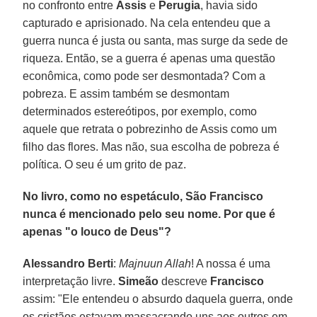
no confronto entre
Assis
e
Perugia
, havia sido
capturado e aprisionado. Na cela entendeu que a
guerra nunca é justa ou santa, mas surge da sede de
riqueza. Então, se a guerra é apenas uma questão
econômica, como pode ser desmontada? Com a
pobreza. E assim também se desmontam
determinados estereótipos, por exemplo, como
aquele que retrata o pobrezinho de Assis como um
filho das flores. Mas não, sua escolha de pobreza é
política. O seu é um grito de paz.
No livro, como no espetáculo, São Francisco
nunca é mencionado pelo seu nome. Por que é
apenas "o louco de Deus"?
Alessandro Berti
:
Majnuun Allah
! A nossa é uma
interpretação livre.
Simeão
descreve
Francisco
assim: "Ele entendeu o absurdo daquela guerra, onde
os cristãos estavam massacrando uns aos outros em