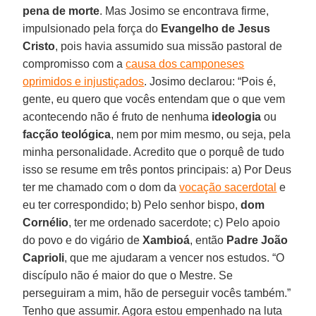
pena de morte
. Mas Josimo se encontrava firme,
impulsionado pela força do
Evangelho de Jesus
Cristo
, pois havia assumido sua missão pastoral de
compromisso com a
causa dos camponeses
oprimidos e injustiçados
. Josimo declarou: “Pois é,
gente, eu quero que vocês entendam que o que vem
acontecendo não é fruto de nenhuma
ideologia
ou
facção
teológica
, nem por mim mesmo, ou seja, pela
minha personalidade. Acredito que o porquê de tudo
isso se resume em três pontos principais: a) Por Deus
ter me chamado com o dom da
vocação sacerdotal
e
eu ter correspondido; b) Pelo senhor bispo,
dom
Cornélio
, ter me ordenado sacerdote; c) Pelo apoio
do povo e do vigário de
Xambioá
, então
Padre João
Caprioli
, que me ajudaram a vencer nos estudos. “O
discípulo não é maior do que o Mestre. Se
perseguiram a mim, hão de perseguir vocês também.”
Tenho que assumir. Agora estou empenhado na luta