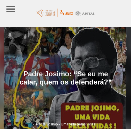
Padre Josimo: “Se eu me
calar, quem os defenderá?”
Padre Josimo - Uma vida pelas vidas