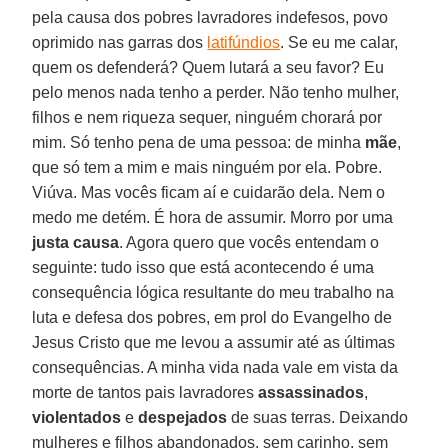
pela causa dos pobres lavradores indefesos, povo
oprimido nas garras dos
latifúndios
. Se eu me calar,
quem os defenderá? Quem lutará a seu favor? Eu
pelo menos nada tenho a perder. Não tenho mulher,
filhos e nem riqueza sequer, ninguém chorará por
mim. Só tenho pena de uma pessoa: de minha
mãe
,
que só tem a mim e mais ninguém por ela. Pobre.
Viúva. Mas vocês ficam aí e cuidarão dela. Nem o
medo me detém. É hora de assumir. Morro por uma
justa
causa
. Agora quero que vocês entendam o
seguinte: tudo isso que está acontecendo é uma
consequência lógica resultante do meu trabalho na
luta e defesa dos pobres, em prol do Evangelho de
Jesus Cristo que me levou a assumir até as últimas
consequências. A minha vida nada vale em vista da
morte de tantos pais lavradores
assassinados
,
violentados
e
despejados
de suas terras. Deixando
mulheres e filhos abandonados, sem carinho, sem