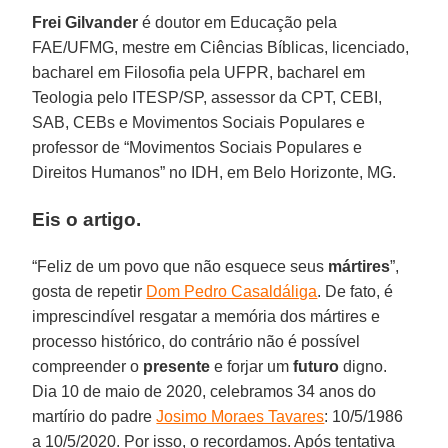
Frei Gilvander
é doutor em Educação pela
FAE/UFMG, mestre em Ciências Bíblicas, licenciado,
bacharel em Filosofia pela UFPR, bacharel em
Teologia pelo ITESP/SP, assessor da CPT, CEBI,
SAB, CEBs e Movimentos Sociais Populares e
professor de “Movimentos Sociais Populares e
Direitos Humanos” no IDH, em Belo Horizonte, MG.
Eis o artigo.
“Feliz de um povo que não esquece seus
mártires
”,
gosta de repetir
Dom Pedro Casaldáliga
. De fato, é
imprescindível resgatar a memória dos mártires e
processo histórico, do contrário não é possível
compreender o
presente
e forjar um
futuro
digno.
Dia 10 de maio de 2020, celebramos 34 anos do
martírio do padre
Josimo Moraes Tavares
: 10/5/1986
a 10/5/2020. Por isso, o recordamos. Após tentativa