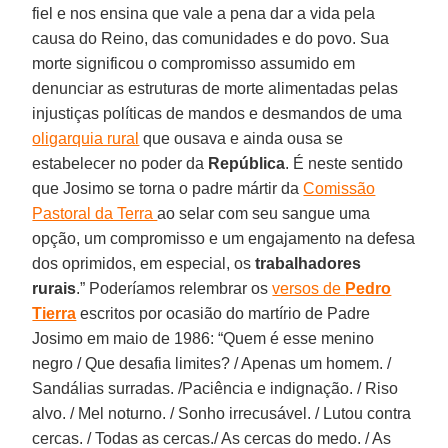
fiel e nos ensina que vale a pena dar a vida pela
causa do Reino, das comunidades e do povo. Sua
morte significou o compromisso assumido em
denunciar as estruturas de morte alimentadas pelas
injustiças políticas de mandos e desmandos de uma
oligarquia rural
que ousava e ainda ousa se
estabelecer no poder da
República
. É neste sentido
que Josimo se torna o padre mártir da
Comissão
Pastoral da Terra
ao selar com seu sangue uma
opção, um compromisso e um engajamento na defesa
dos oprimidos, em especial, os
trabalhadores
rurais
.” Poderíamos relembrar os
versos de
Pedro
Tierra
escritos por ocasião do martírio de Padre
Josimo em maio de 1986: “Quem é esse menino
negro / Que desafia limites? / Apenas um homem. /
Sandálias surradas. /Paciência e indignação. / Riso
alvo. / Mel noturno. / Sonho irrecusável. / Lutou contra
cercas. / Todas as cercas./ As cercas do medo. / As