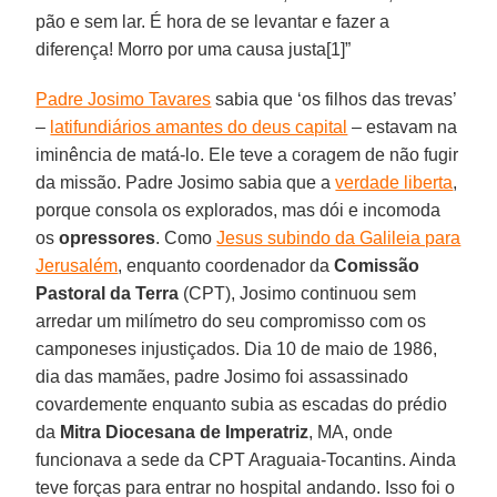
pão e sem lar. É hora de se levantar e fazer a
diferença! Morro por uma causa justa[1]”
Padre Josimo Tavares
sabia que ‘os filhos das trevas’
–
latifundiários amantes do deus capital
– estavam na
iminência de matá-lo. Ele teve a coragem de não fugir
da missão. Padre Josimo sabia que a
verdade liberta
,
porque consola os explorados, mas dói e incomoda
os
opressores
. Como
Jesus subindo da Galileia para
Jerusalém
, enquanto coordenador da
Comissão
Pastoral da Terra
(CPT), Josimo continuou sem
arredar um milímetro do seu compromisso com os
camponeses injustiçados. Dia 10 de maio de 1986,
dia das mamães, padre Josimo foi assassinado
covardemente enquanto subia as escadas do prédio
da
Mitra Diocesana de Imperatriz
, MA, onde
funcionava a sede da CPT Araguaia-Tocantins. Ainda
teve forças para entrar no hospital andando. Isso foi o