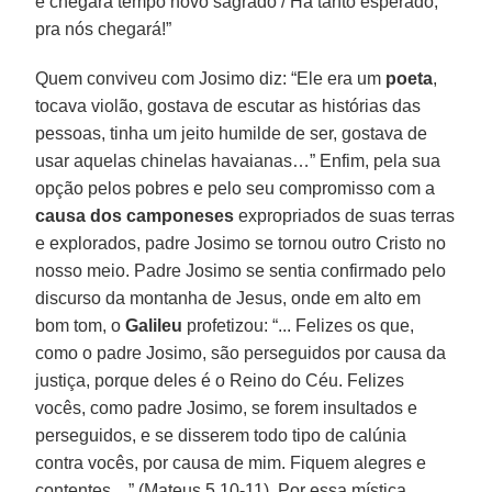
e chegará tempo novo sagrado / Há tanto esperado,
pra nós chegará!”
Quem conviveu com Josimo diz: “Ele era um
poeta
,
tocava violão, gostava de escutar as histórias das
pessoas, tinha um jeito humilde de ser, gostava de
usar aquelas chinelas havaianas…” Enfim, pela sua
opção pelos pobres e pelo seu compromisso com a
causa
dos
camponeses
expropriados de suas terras
e explorados, padre Josimo se tornou outro Cristo no
nosso meio. Padre Josimo se sentia confirmado pelo
discurso da montanha de Jesus, onde em alto em
bom tom, o
Galileu
profetizou: “... Felizes os que,
como o padre Josimo, são perseguidos por causa da
justiça, porque deles é o Reino do Céu. Felizes
vocês, como padre Josimo, se forem insultados e
perseguidos, e se disserem todo tipo de calúnia
contra vocês, por causa de mim. Fiquem alegres e
contentes ...” (Mateus 5,10-11). Por essa mística