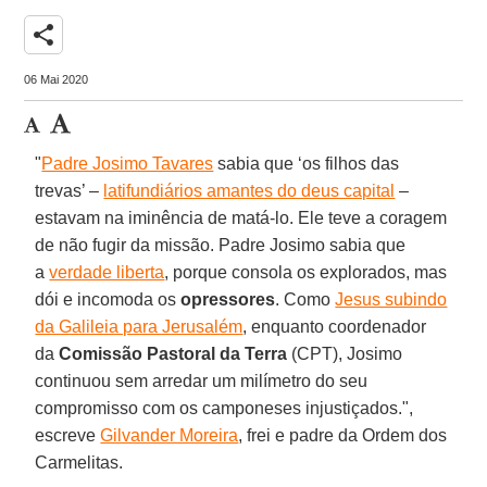
share
06 Mai 2020
"
Padre Josimo Tavares
sabia que ‘os filhos das
trevas’ –
latifundiários amantes do deus capital
–
estavam na iminência de matá-lo. Ele teve a coragem
de não fugir da missão. Padre Josimo sabia que
a
verdade liberta
, porque consola os explorados, mas
dói e incomoda os
opressores
. Como
Jesus subindo
da Galileia para Jerusalém
, enquanto coordenador
da
Comissão Pastoral da Terra
(CPT), Josimo
continuou sem arredar um milímetro do seu
compromisso com os camponeses injustiçados.",
escreve
Gilvander Moreira
, frei e padre da Ordem dos
Carmelitas.