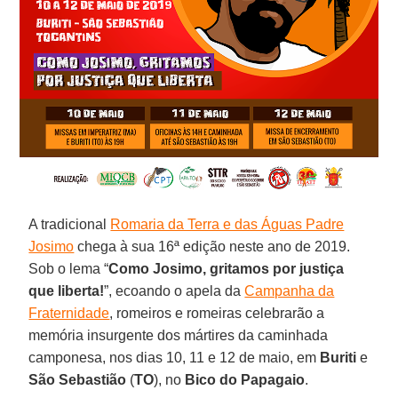
A tradicional
Romaria da Terra e das Águas Padre
Josimo
chega à sua 16ª edição neste ano de 2019.
Sob o lema “
Como Josimo, gritamos por justiça
que liberta!
”, ecoando o apela da
Campanha da
Fraternidade
, romeiros e romeiras celebrarão a
memória insurgente dos mártires da caminhada
camponesa, nos dias 10, 11 e 12 de maio, em
Buriti
e
São Sebastião
(
TO
), no
Bico do Papagaio
.