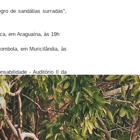
gro de sandálias surradas",
ica, em Araguaína, às 19h
lombola, em Muricilândia, às
bilidade - Auditório II da
ia, às 19h
 exibição do filme "Padre
do Tocantins