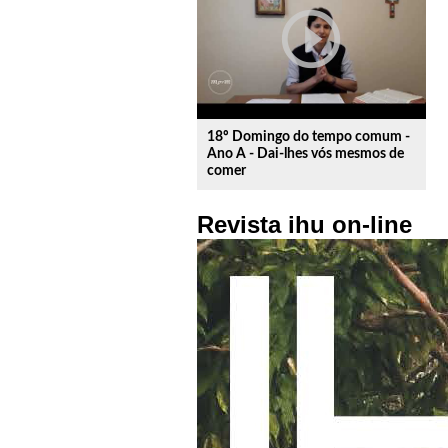
play_circle_outline
18º Domingo do tempo comum -
Ano A - Dai-lhes vós mesmos de
comer
Revista ihu on-line