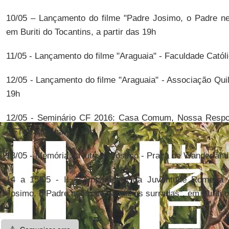
10/05 – Lançamento do filme "Padre Josimo, o Padre ne
em Buriti do Tocantins, a partir das 19h
11/05 - Lançamento do filme "Araguaia" - Faculdade Catól
12/05 - Lançamento do filme "Araguaia" - Associação Qui
19h
12/05 - Seminário CF 2016: Casa Comum, Nossa Responsa
UFT Araguaína, às 19h
13/05 - Memória da luta de Josimo - Praça de Wanderlând
14 a 15/05 - II Acampamento da Juventude Romeira e
Josimo, o Padre negro de sandálias surradas", em Buriti 
⚠️