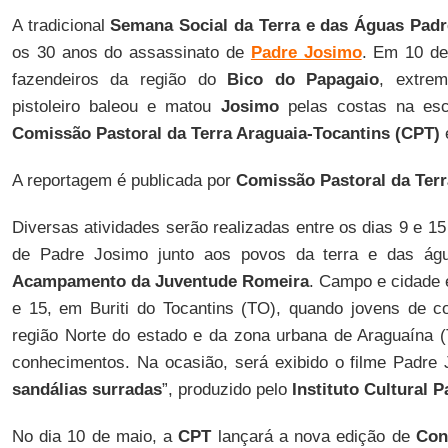
A tradicional
Semana Social da Terra e das Águas Pad
os 30 anos do assassinato de
Padre Josimo
. Em 10 de
fazendeiros da região do
Bico do Papagaio
, extre
pistoleiro baleou e matou
Josimo
pelas costas na esc
Comissão Pastoral da Terra Araguaia-Tocantins (CPT)
A reportagem é publicada por
Comissão Pastoral da Terr
Diversas atividades serão realizadas entre os dias 9 e 1
de Padre Josimo junto aos povos da terra e das ág
Acampamento da Juventude Romeira
. Campo e cidade 
e 15, em Buriti do Tocantins (TO), quando jovens de
região Norte do estado e da zona urbana de Araguaína (
conhecimentos. Na ocasião, será exibido o filme Padre 
sandálias surradas
”, produzido pelo
Instituto Cultural 
No dia 10 de maio, a
CPT
lançará a nova edição de
Conf