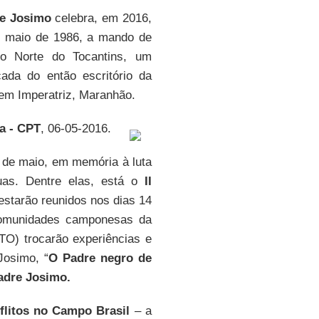
re Josimo
celebra, em 2016,
 maio de 1986, a mando de
mo Norte do Tocantins, um
ada do então escritório da
em Imperatriz, Maranhão.
a -
CPT
, 06-05-2016.
5 de maio, em memória à luta
uas. Dentre elas, está o
II
estarão reunidos nos dias 14
 comunidades camponesas da
TO) trocarão experiências e
Josimo, “
O Padre negro de
Padre Josimo.
litos no Campo Brasil
– a