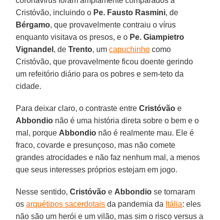
coronavírus foram amplamente comparados a
Cristóvão, incluindo o
Pe. Fausto Rasmini
, de
Bérgamo
, que provavelmente contraiu o vírus
enquanto visitava os presos, e o
Pe. Giampietro
Vignandel
, de
Trento
, um
capuchinho
como
Cristóvão, que provavelmente ficou doente gerindo
um refeitório diário para os pobres e sem-teto da
cidade.
Para deixar claro, o contraste entre
Cristóvão
e
Abbondio
não é uma história direta sobre o bem e o
mal, porque
Abbondio
não é realmente mau. Ele é
fraco, covarde e presunçoso, mas não comete
grandes atrocidades e não faz nenhum mal, a menos
que seus interesses próprios estejam em jogo.
Nesse sentido,
Cristóvão
e
Abbondio
se tornaram
os
arquétipos sacerdotais
da pandemia da
Itália
: eles
não são um herói e um vilão, mas sim o risco versus a