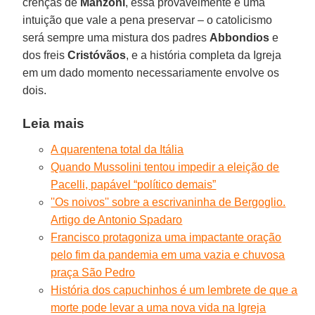
crenças de
Manzoni
, essa provavelmente é uma
intuição que vale a pena preservar – o catolicismo
será sempre uma mistura dos padres
Abbondios
e
dos freis
Cristóvãos
, e a história completa da Igreja
em um dado momento necessariamente envolve os
dois.
Leia mais
A quarentena total da Itália
Quando Mussolini tentou impedir a eleição de
Pacelli, papável “político demais”
''Os noivos'' sobre a escrivaninha de Bergoglio.
Artigo de Antonio Spadaro
Francisco protagoniza uma impactante oração
pelo fim da pandemia em uma vazia e chuvosa
praça São Pedro
História dos capuchinhos é um lembrete de que a
morte pode levar a uma nova vida na Igreja