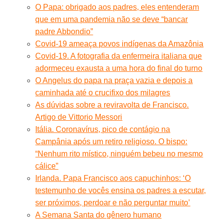
O Papa: obrigado aos padres, eles entenderam
que em uma pandemia não se deve “bancar
padre Abbondio”
Covid-19 ameaça povos indígenas da Amazônia
Covid-19. A fotografia da enfermeira italiana que
adormeceu exausta a uma hora do final do turno
O Angelus do papa na praça vazia e depois a
caminhada até o crucifixo dos milagres
As dúvidas sobre a reviravolta de Francisco.
Artigo de Vittorio Messori
Itália. Coronavírus, pico de contágio na
Campânia após um retiro religioso. O bispo:
“Nenhum rito místico, ninguém bebeu no mesmo
cálice”
Irlanda. Papa Francisco aos capuchinhos: ‘O
testemunho de vocês ensina os padres a escutar,
ser próximos, perdoar e não perguntar muito’
A Semana Santa do gênero humano