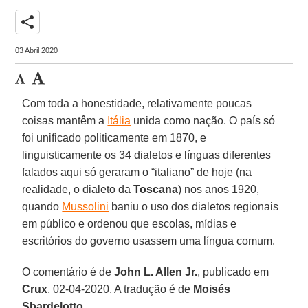
share
03 Abril 2020
Com toda a honestidade, relativamente poucas
coisas mantêm a
Itália
unida como nação. O país só
foi unificado politicamente em 1870, e
linguisticamente os 34 dialetos e línguas diferentes
falados aqui só geraram o “italiano” de hoje (na
realidade, o dialeto da
Toscana
) nos anos 1920,
quando
Mussolini
baniu o uso dos dialetos regionais
em público e ordenou que escolas, mídias e
escritórios do governo usassem uma língua comum.
O comentário é de
John L. Allen Jr.
, publicado em
Crux
, 02-04-2020. A tradução é de
Moisés
Sbardelotto
.