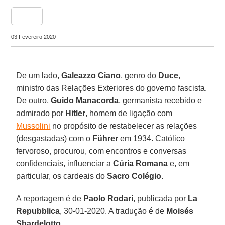
share
03 Fevereiro 2020
De um lado,
Galeazzo Ciano
, genro do
Duce
,
ministro das Relações Exteriores do governo fascista.
De outro,
Guido Manacorda
, germanista recebido e
admirado por
Hitler
, homem de ligação com
Mussolini
no propósito de restabelecer as relações
(desgastadas) com o
Führer
em 1934. Católico
fervoroso, procurou, com encontros e conversas
confidenciais, influenciar a
Cúria Romana
e, em
particular, os cardeais do
Sacro Colégio
.
A reportagem é de
Paolo Rodari
, publicada por
La
Repubblica
, 30-01-2020. A tradução é de
Moisés
Sbardelotto
.