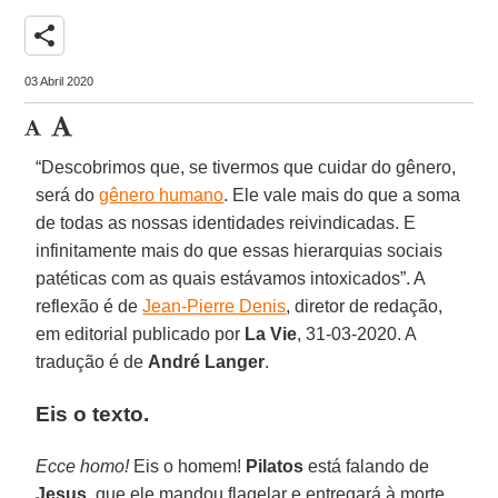
share
03 Abril 2020
“Descobrimos que, se tivermos que cuidar do gênero,
será do
gênero humano
. Ele vale mais do que a soma
de todas as nossas identidades reivindicadas. E
infinitamente mais do que essas hierarquias sociais
patéticas com as quais estávamos intoxicados”. A
reflexão é de
Jean-Pierre Denis
, diretor de redação,
em editorial publicado por
La Vie
, 31-03-2020. A
tradução é de
André Langer
.
Eis o texto.
Ecce homo!
Eis o homem!
Pilatos
está falando de
Jesus
, que ele mandou flagelar e entregará à morte,