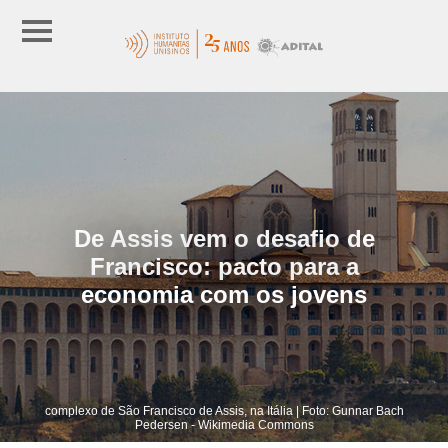
De Assis vem o desafio de
Francisco: pacto para a
economia com os jovens
complexo de São Francisco de Assis, na Itália | Foto: Gunnar Bach
Pedersen - Wikimedia Commons