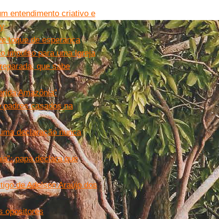
m entendimento criativo e
ny
ve toque de esperança
o impulso para uma Igreja
preparada, que sabe
erida Amazônia”
e padres casados na
e uma declaração nunca
ia”: papa declara que
tigo de Adelson Araújo dos
s opositores