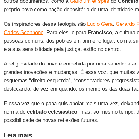
outros documentos, como a
Gaudium et spes
do
Concílio
próprio povo como nação depositária de uma identidade me
Os inspiradores dessa teologia são
Lucio Gera
,
Gerardo F
Carlos Scannone
. Para eles, e para
Francisco
, a cultura 
pessoas comuns, dos pobres em primeiro lugar, com a sua 
e a sua sensibilidade pela justiça, estão no centro.
A religiosidade do povo é embebida por uma sabedoria ant
grandes inovações e mudanças. É essa voz, que muitas v
esquemas “direita-esquerda”, “conservadores-progressist
deslocando, de vez em quando, os membros das duas fa
É essa voz que o papa quis apoiar mais uma vez, deixand
norma do
celibato eclesiástico
, mas, ao mesmo tempo, d
possibilidade de novas reflexões futuras.
Leia mais