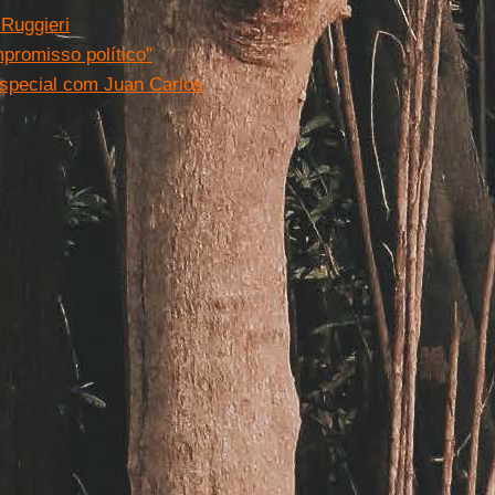
Ruggieri
promisso político"
especial com Juan Carlos