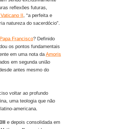
uras reflexões futuras,
 Vaticano II
, “a perfeita e
ria natureza do sacerdócio”.
Papa Francisco
? Definido
udou os pontos fundamentais
amente em uma nota da
Amoris
iados em segunda união
a desde antes mesmo do
ciso voltar ao profundo
tina, uma teologia que não
 latino-americana.
III
e depois consolidada em