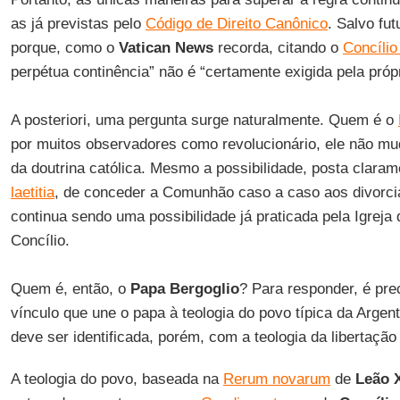
as já previstas pelo
Código de Direito Canônico
. Salvo fut
porque, como o
Vatican News
recorda, citando o
Concílio
perpétua continência” não é “certamente exigida pela próp
A posteriori, uma pergunta surge naturalmente. Quem é o
por muitos observadores como revolucionário, ele não m
da doutrina católica. Mesmo a possibilidade, posta clar
laetitia
, de conceder a Comunhão caso a caso aos divorc
continua sendo uma possibilidade já praticada pela Igrej
Concílio.
Quem é, então, o
Papa Bergoglio
? Para responder, é pre
vínculo que une o papa à teologia do povo típica da Argen
deve ser identificada, porém, com a teologia da libertação
A teologia do povo, baseada na
Rerum novarum
de
Leão X