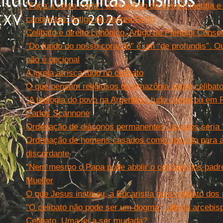
“Faça a coisa certa”: a recepção da Amoris laetitia e
canonistas. Artigo de Andrea Grillo
Celibato e direito canônico. Artigo de Pierluigi Consor
“Do fundo do nosso coração” é um “de profundis”. Ou 
não é opcional
A igreja arrisca tudo no celibato
O que pensam religiosos da Amazônia sobre celibat
“A teologia do povo na Argentina: tudo começou em P
Carlos Scannone
Ordenação de diáconos permanentes casados seria ''
Ordenação de homens casados como solução para 
discordante
“Nem mesmo o Papa pode abolir o celibato dos padr
Mueller
O que Jesus instituiu, a Eucaristia ou o celibato dos
''O celibato não pode ser um dogma'', afirma arcebisp
Celibato. Uma lei a ser mudada?