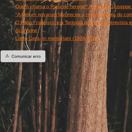
Quem chama o Papa de herege? Artigo de Giuseppe 
"A Rerum novarum favoreceu o renascimento do com
O Papa Francisco e a Teologia do Povo. Entrevista 
Scannone
Lucio Gera, in memoriam (1924-2012)
⚠️
Comunicar erro