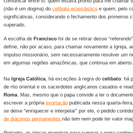
comunicar entre si: quem estava pronto para lhe chamar 
(não é um dogma) do
celibato eclesiástico
e quem, pelo co
significativas, considerando o fechamento dos primeiros 
superado.
A escolha de
Francisco
foi de se retirar desse “referend
define, não por acaso, para chamar novamente a Igreja, 
impulso missionário, sem necessariamente resolver um n
em algumas regiões amazônicas, que continua em aberto.
Na
Igreja Católica
, há exceções à regra do
celibato
: há 
de rito oriental e os sacerdotes anglicanos casados e r
Roma
. Mas, mesmo que o papa convide a ler o documento 
escrever a própria
exortação
publicada nessa quarta-feira
se deixe “enriquecer e interpelar” por ele, o pedido contid
de diáconos permanentes
não tem nem pode ter valor magi
Portanto, as únicas maneiras para superar a regra conti