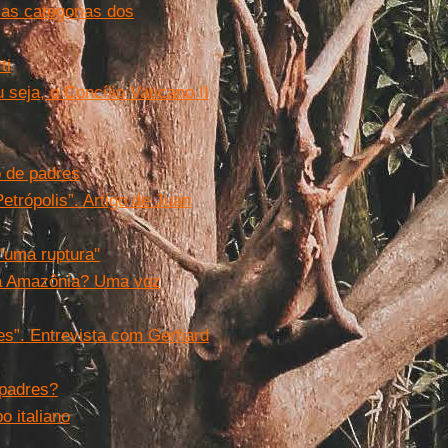
 as categorias dos
ti
seja, o Concílio Vaticano II
o de padres
etrópolis”. Artigo de Juan
uma ruptura''
a Amazônia? Uma voz
es”. Entrevista com Gerhard
 padres?
o italiano