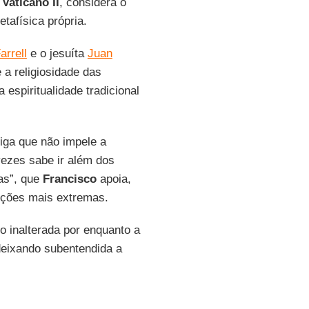
 Vaticano II
, considera o
tafísica própria.
arrell
e o jesuíta
Juan
e a religiosidade das
espiritualidade tradicional
iga que não impele a
ezes sabe ir além dos
as”, que
Francisco
apoia,
cções mais extremas.
o inalterada por enquanto a
eixando subentendida a