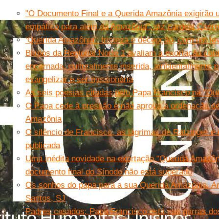
"O Documento Final e a Querida Amazônia exigirão u
empático para além da Amazônia", diz cardeal Czer
‘Querida Amazônia’: tristeza e decepção, com um le
Bispos da Regional Norte 1 avaliam a exortação com
encarnada, culturalmente inserida, ambientalmente 
evangelizar e ser missionária
As seis poesias citadas pelo Papa Francisco na “Qu
O Papa cede à pressão e não aprova a ordenação d
Amazônia
O silêncio de Francisco, as lágrimas de Ratzinger 
publicada
Uma inédita novidade na exortação “Querida Amazôn
documento final do Sínodo não está superado
Os sonhos do papa para a sua Querida Amazônia. Ar
Santos, SJ
Padres casados: Papa Francisco está nas garras do