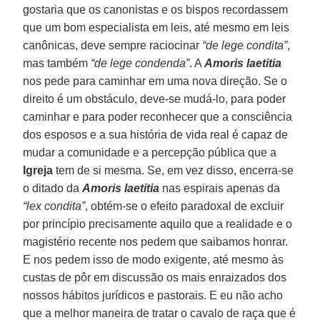
gostaria que os canonistas e os bispos recordassem
que um bom especialista em leis, até mesmo em leis
canônicas, deve sempre raciocinar
“de lege condita”
,
mas também
“de lege condenda”
. A
Amoris laetitia
nos pede para caminhar em uma nova direção. Se o
direito é um obstáculo, deve-se mudá-lo, para poder
caminhar e para poder reconhecer que a consciência
dos esposos e a sua história de vida real é capaz de
mudar a comunidade e a percepção pública que a
Igreja
tem de si mesma. Se, em vez disso, encerra-se
o ditado da
Amoris laetitia
nas espirais apenas da
“lex condita”
, obtém-se o efeito paradoxal de excluir
por princípio precisamente aquilo que a realidade e o
magistério recente nos pedem que saibamos honrar.
E nos pedem isso de modo exigente, até mesmo às
custas de pôr em discussão os mais enraizados dos
nossos hábitos jurídicos e pastorais. E eu não acho
que a melhor maneira de tratar o cavalo de raça que é