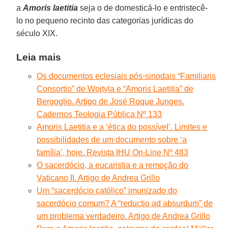
a
Amoris laetitia
seja o de domesticá-lo e entristecê-
lo no pequeno recinto das categorias jurídicas do
século XIX.
Leia mais
Os documentos eclesiais pós-sinodais “Familiaris
Consortio” de Wojtyla e “Amoris Laetitia” de
Bergoglio. Artigo de José Roque Junges.
Cadernos Teologia Pública Nº 133
Amoris Laetitia e a ‘ética do possível’. Limites e
possibilidades de um documento sobre ‘a
família’, hoje. Revista IHU On-Line Nº 483
O sacerdócio, a eucaristia e a remoção do
Vaticano II. Artigo de Andrea Grillo
Um “sacerdócio católico” imunizado do
sacerdócio comum? A “reductio ad absurdum” de
um problema verdadeiro. Artigo de Andrea Grillo