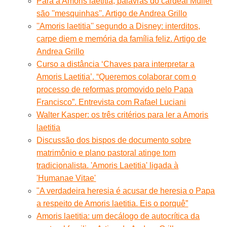
Para a Amoris laetitia, palavras do cardeal Müller
são ''mesquinhas''. Artigo de Andrea Grillo
''Amoris laetitia'' segundo a Disney: interditos,
carpe diem e memória da família feliz. Artigo de
Andrea Grillo
Curso a distância ‘Chaves para interpretar a
Amoris Laetitia’. “Queremos colaborar com o
processo de reformas promovido pelo Papa
Francisco”. Entrevista com Rafael Luciani
Walter Kasper: os três critérios para ler a Amoris
laetitia
Discussão dos bispos de documento sobre
matrimônio e plano pastoral atinge tom
tradicionalista. 'Amoris Laetitia' ligada à
'Humanae Vitae'
"A verdadeira heresia é acusar de heresia o Papa
a respeito de Amoris laetitia. Eis o porquê”
Amoris laetitia: um decálogo de autocrítica da