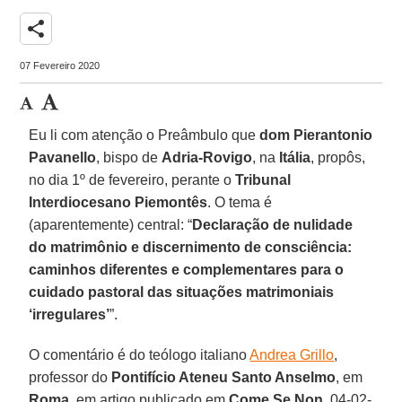
share
07 Fevereiro 2020
Eu li com atenção o Preâmbulo que
dom
Pierantonio
Pavanello
, bispo de
Adria-Rovigo
, na
Itália
, propôs,
no dia 1º de fevereiro, perante o
Tribunal
Interdiocesano Piemontês
. O tema é
(aparentemente) central: “
Declaração de nulidade
do matrimônio e discernimento de consciência:
caminhos diferentes e complementares para o
cuidado pastoral das situações matrimoniais
‘irregulares’
”.
O comentário é do teólogo italiano
Andrea Grillo
,
professor do
Pontifício Ateneu Santo Anselmo
, em
Roma
, em artigo publicado em
Come Se Non
, 04-02-