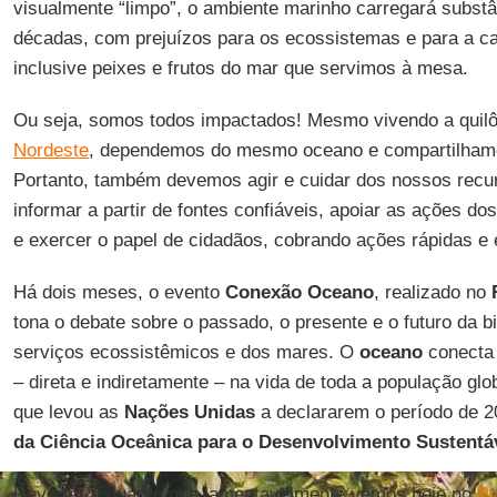
visualmente “limpo”, o ambiente marinho carregará subst
décadas, com prejuízos para os ecossistemas e para a ca
inclusive peixes e frutos do mar que servimos à mesa.
Ou seja, somos todos impactados! Mesmo vivendo a quil
Nordeste
, dependemos do mesmo oceano e compartilha
Portanto, também devemos agir e cuidar dos nossos recu
informar a partir de fontes confiáveis, apoiar as ações dos
e exercer o papel de cidadãos, cobrando ações rápidas e e
Há dois meses, o evento
Conexão
Oceano
, realizado no
tona o debate sobre o passado, o presente e o futuro da b
serviços ecossistêmicos e dos mares. O
oceano
conecta 
– direta e indiretamente – na vida de toda a população glo
que levou as
Nações
Unidas
a declararem o período de 
da Ciência Oceânica para o Desenvolvimento Sustentá
Reverter o quadro que lamentavelmente vemos hoje no
Br