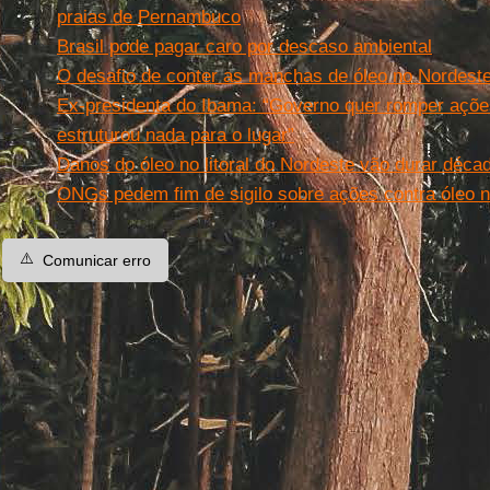
praias de Pernambuco
Brasil pode pagar caro por descaso ambiental
O desafio de conter as manchas de óleo no Nordest
Ex-presidenta do Ibama: “Governo quer romper açõe
estruturou nada para o lugar”
Danos do óleo no litoral do Nordeste vão durar déc
ONGs pedem fim de sigilo sobre ações contra óleo 
⚠️
Comunicar erro