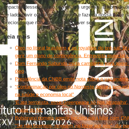
impactos desse cenário são pautas urgentes. É hora de dei
de lado, ouvir o pedido de socorro e fazer a nossa parte p
preciosos que não conseguimos viver sem.
Leia mais
Óleo no litoral brasileiro e os royalties do pré-sal: B
gerir um plano de contingência. Entrevista especial
Dom Fernando Saburido inicia campanha para apoio 
óleo
Presidência da CNBB emite nota sobre o vazamento d
“Contaminação por óleo no Nordeste deixará sequel
na saúde e economia local”
'É ato terrorista, esse Greenpeace só nos atrapalha'
praias do NE
Bolsonaro nomeia agente secreto para lidar com O
“Se não fizermos, ninguém vai fazer por nós”, diz 