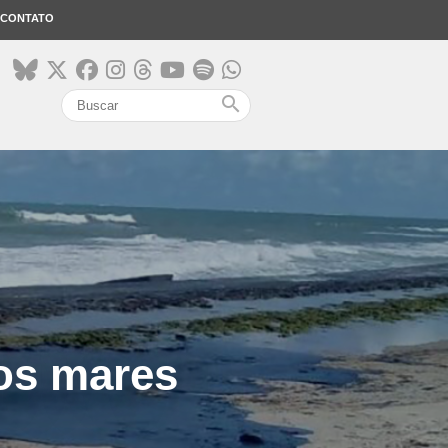
CONTATO
search
os mares