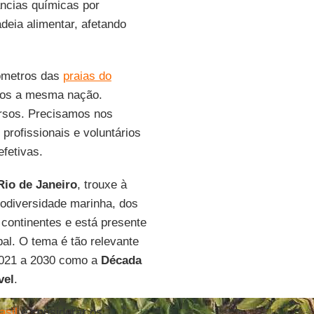
âncias químicas por
deia alimentar, afetando
ômetros das
praias do
mos a mesma nação.
rsos. Precisamos nos
 profissionais e voluntários
fetivas.
Rio de Janeiro
, trouxe à
iodiversidade marinha, dos
continentes e está presente
bal. O tema é tão relevante
2021 a 2030 como a
Década
vel
.
asil
e considerar os