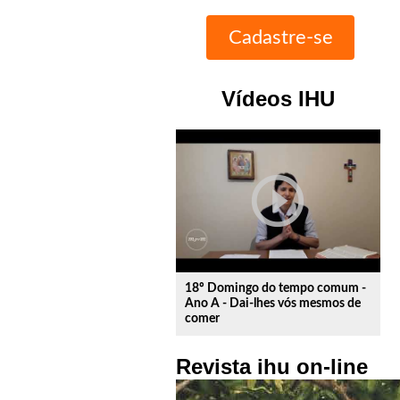
Vídeos IHU
play_circle_outline
18º Domingo do tempo comum -
Ano A - Dai-lhes vós mesmos de
comer
Revista ihu on-line