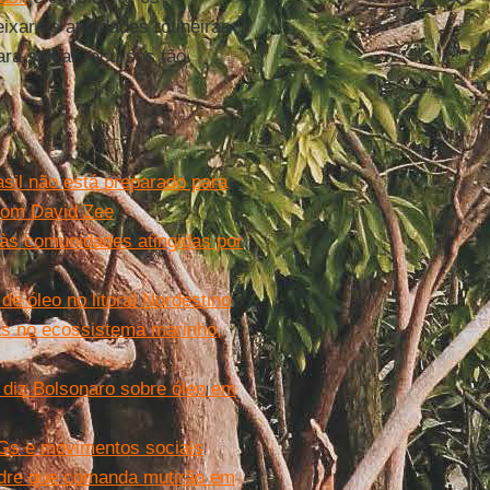
xar as atividades rotineiras
ara salvar recursos tão
rasil não está preparado para
 com David Zee
às comunidades atingidas por
e óleo no litoral Nordestino
as no ecossistema marinho,
, diz Bolsonaro sobre óleo em
NGs e movimentos sociais
padre que comanda mutirão em