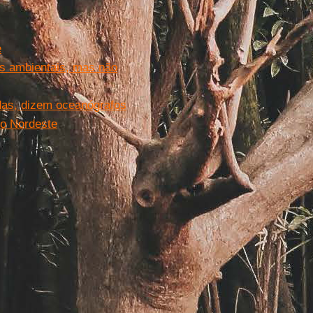
e
s ambientais, mas não
adas, dizem oceanógrafos
no Nordeste