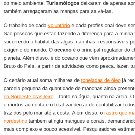
do meio ambiente.
Turismólogos
deixaram de apenas apr
também arregaçaram as mangas para salvá-las.
O trabalho de cada
voluntário
e cada profissional deve ser
São pessoas que estão fazendo a diferença para a minha 
socorrendo o habitat das algas marinhas, responsáveis p
oxigênio do mundo. O
oceano
é o principal regulador do c
planeta. Além disso, é do oceano que vêm aproximadamen
Bruto do País, a partir de atividades como pesca, lazer, t
O cenário atual soma milhares de
toneladas de óleo
já rec
parcela pequena da quantidade de manchas ainda presen
no Nordeste brasileiro
– tanto na água, quanto na areia. 
e mortos aumenta e o total vai deixar de contabilizar tod
trazidos pelo mar até a costa. Além disso, o
rastro que ma
nordestino
também atingiu mangues e corais, demandand
mais complexo e pouco acessível. Pesquisadores estima