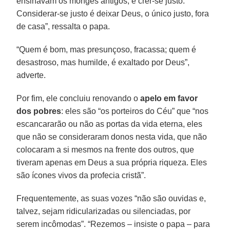
ensinavam os monges antigos, é crer-se justo.
Considerar-se justo é deixar Deus, o único justo, fora
de casa”, ressalta o papa.
“Quem é bom, mas presunçoso, fracassa; quem é
desastroso, mas humilde, é exaltado por Deus”,
adverte.
Por fim, ele concluiu renovando o
apelo em favor
dos pobres
: eles são “os porteiros do Céu” que “nos
escancararão ou não as portas da vida eterna, eles
que não se consideraram donos nesta vida, que não
colocaram a si mesmos na frente dos outros, que
tiveram apenas em Deus a sua própria riqueza. Eles
são ícones vivos da profecia cristã”.
Frequentemente, as suas vozes “não são ouvidas e,
talvez, sejam ridicularizadas ou silenciadas, por
serem incômodas”. “Rezemos – insiste o papa – para