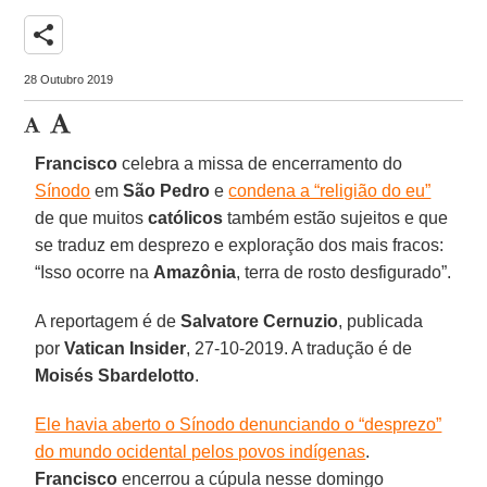
share
28 Outubro 2019
Francisco
celebra a missa de encerramento do
Sínodo
em
São Pedro
e
condena a “religião do eu”
de que muitos
católicos
também estão sujeitos e que
se traduz em desprezo e exploração dos mais fracos:
“Isso ocorre na
Amazônia
, terra de rosto desfigurado”.
A reportagem é de
Salvatore Cernuzio
, publicada
por
Vatican Insider
, 27-10-2019. A tradução é de
Moisés Sbardelotto
.
Ele havia aberto o Sínodo denunciando o “desprezo”
do mundo ocidental pelos povos indígenas
.
Francisco
encerrou a cúpula nesse domingo