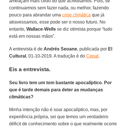
ameaçam mais cedo do que acreditamos. Pois, se
continuarmos sem fazer nada, ou melhor, fazendo
pouco para abrandar uma
crise climática
que já
atravessamos, esse pode ser o nosso futuro. No
entanto,
Wallace
-
Wells
se diz otimista porque “tudo
está em nossas mãos”.
A entrevista é de
Andrés
Seoane
, publicada por
El
Cultural
, 01-10-2019. A tradução é do
Cepat
.
Eis a entrevista.
Seu livro tem um tom bastante apocalíptico. Por
que é tarde demais para deter as mudanças
climáticas?
Minha intenção não é soar apocalíptico, mas, por
experiência própria, sei que temos um verdadeiro
déficit de conhecimento sobre o que realmente ocorre