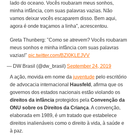
lado do oceano. Vocês roubaram meus sonhos,
minha infância, com suas palavras vazias. Não
vamos deixar vocês escaparem disso. Bem aqui,
agora é onde traçamos a linha”, acrescentou.
Greta Thunberg: "Como se atrevem? Vocês roubaram
meus sonhos e minha infância com suas palavras
vazias!"
pic.twitter.com/BZl0KLEJVV
— DW Brasil (@dw_brasil)
September 24, 2019
A ação, movida em nome da
juventude
pelo escritório
de advocacia internacional
Hausfeld
, afirma que os
governos dos estados nacionais estão violando os
direitos da infância
protegidos pela
Convenção da
ONU sobre os Direitos da Criança
. A convenção,
elaborada em 1989, é um tratado que estabelece
direitos inalienáveis como ​​o direito à vida, à saúde e
à paz.