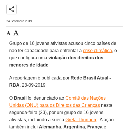
share
24 Setembro 2019
Grupo de 16 jovens ativistas acusou cinco países de
não ter capacidade para enfrentar a
crise climática
, o
que configura uma
violação dos direitos dos
menores de idade
.
A reportagem é publicada por
Rede Brasil Atual -
RBA
, 23-09-2019.
O
Brasil
foi denunciado ao
Comitê das Nações
Unidas (ONU) para os Direitos das Crianças
nesta
segunda-feira (23), por um grupo de 16 jovens
ativistas, incluindo a sueca
Greta Thunberg
. A ação
também inclui
Alemanha
,
Argentina
,
França
e