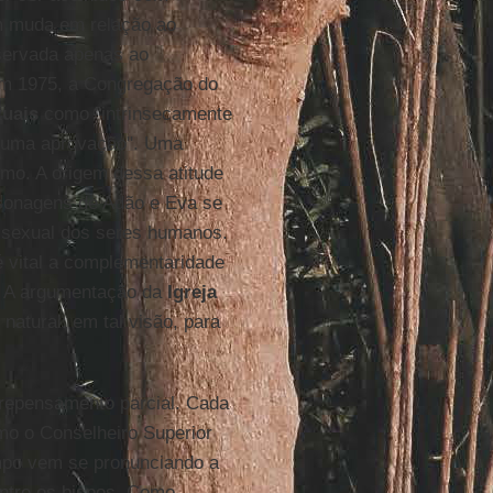
m muda em relação ao
eservada apenas ao
m 1975, a Congregação do
uais
como "intrinsecamente
guma aprovação". Uma
mo. A origem dessa atitude
rsonagens de Adão e Eva se
ça sexual dos seres humanos.
 vital a complementaridade
o. A argumentação da
Igreja
 natural: em tal visão, para
repensamento parcial. Cada
o o Conselheiro Superior
po vem se pronunciando a
ntre os bispos. Como