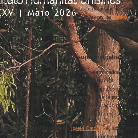
para os
casamentos mistos
, ou seja, aquelas em que os
religiões diferentes. Mas é importante notar que na Igreja
casamento no sentido estrito. Nas palavras de
Lutero
, "o
terreno", todos os casamentos evangélicos são apenas b
celebração do casamento civil. Os
casamentos evangéli
sacramental.
(Quase) os mesmos pressupostos para todos
Para todos os casais valem, porém, determinados pressu
do casamento: eles devem ser casados no civil, como pro
relação deve ser duradoura. Além disso, um dos cônjuge
Igreja. Para os
casais homossexuais
, uma regra adiciona
as ministras de culto podem negar a celebração por razõ
caso, é necessário recorrer a outro ou outra ministra que
Pelo contrário, a situação na
Igreja Católica
é, ao contrári
O
Catecismo
, é claro, afirma que os
homossexuais
"deve