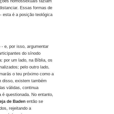
lações homossexuais faziam
distanciar. Essas formas de
- esta é a posição teológica
- e, por isso, argumentar
articipantes do sínodo
: por um lado, na Bíblia, os
lizados; pelo outro lado,
marás o teu próximo como a
ém disso, existem também
as válidas, continua
a é questionada. No entanto,
reja de Baden
então se
os, rejeitando a