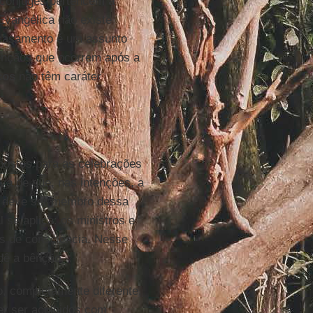
 cônjuges pertencem a
 Evangélica não existe
 casamento é um assunto
ênçãos que ocorrem após a
cos
não têm caráter
postos para as celebrações
va de que, nas intenções, a
s deve ser membro dessa
l se aplica: os ministros e
es de consciência. Nesse
 dê a bênção.
o, completamente diferente.
r ser acolhidos com