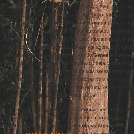
respeito, compaixão e delicadeza" (CCC 2358). Mas o to
exercício da sexualidade, que na concepção católica é r
casamento: na
Declaração Persona Humana
publicada e
Vaticano para a
Doutrina da Fé
definiu os atos
homossex
desordenados", que "em nenhum caso, podem receber al
formulação semelhante é encontrada até agora no Catecis
deriva da história da criação no livro do
Gênesis
: nos pe
mostra a originária ordem da criação, ou seja, a diferen
Consequentemente, para a união de dois seres humanos é
dos dois sexos, que inclui necessariamente a reproduçã
Católica
, portanto, refere-se à ideia de uma espécie de lei
os homossexuais não parece haver lugar.
E, no entanto, mesmo na
Igreja Católica
, percebe-se um 
vez mais teólogos católicos na Alemanha argumentam com
Kreplin
. O
Comitê Central de Católicos Alemães
há tem
favor de
cerimônias de bênção
. E algo também se move e