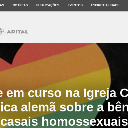
AS
NOTÍCIAS
PUBLICAÇÕES
EVENTOS
ESPIRITUALIDADE
 em curso na Igreja C
ica alemã sobre a bê
casais homossexuais