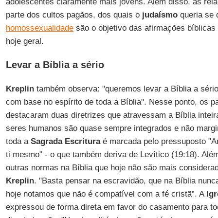
adolescentes claramente mais jovens. Além disso, as re
parte dos cultos pagãos, dos quais o
judaísmo
queria se 
homossexualidade
são o objetivo das afirmações bíblicas 
hoje geral.
Levar a Bíblia a sério
Kreplin
também observa: "queremos levar a Bíblia a sério 
com base no espírito de toda a Bíblia". Nesse ponto, os p
destacaram duas diretrizes que atravessam a Bíblia inteira
seres humanos são quase sempre integrados e não margina
toda a
Sagrada Escritura
é marcada pelo pressuposto "A
ti mesmo" - o que também deriva de Levítico (19:18). Al
outras normas na Bíblia que hoje não são mais considerad
Kreplin
. "Basta pensar na escravidão, que na Bíblia nunc
hoje notamos que não é compatível com a fé cristã”. A
Ig
expressou de forma direta em favor do casamento para tod