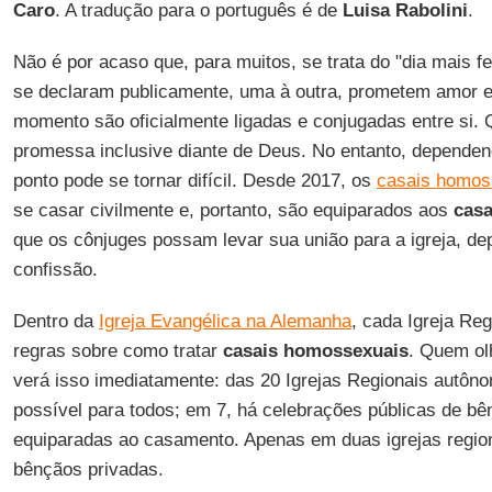
Caro
. A tradução para o português é de
Luisa Rabolini
.
Não é por acaso que, para muitos, se trata do "dia mais f
se declaram publicamente, uma à outra, prometem amor e fi
momento são oficialmente ligadas e conjugadas entre si. 
promessa inclusive diante de Deus. No entanto, dependend
ponto pode se tornar difícil. Desde 2017, os
casais homos
se casar civilmente e, portanto, são equiparados aos
casa
que os cônjuges possam levar sua união para a igreja, de
confissão.
Dentro da
Igreja Evangélica na Alemanha
, cada Igreja Re
regras sobre como tratar
casais homossexuais
. Quem ol
verá isso imediatamente: das 20 Igrejas Regionais autô
possível para todos; em 7, há celebrações públicas de b
equiparadas ao casamento. Apenas em duas igrejas regio
bênçãos privadas.