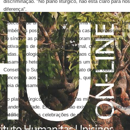
discriminação. "No plano litúrgico, não está claro para nós
diferença".
A decisão de uma Igreja muito próxima foi diferente: a
Igr
também as possíveis bênçãos para casais homossexuais 
do sínodo: as passagens bíblicas foram consultadas e fo
motivações de outras Igrejas. No final, chegou a decisão
dadas. "Teologicamente, a bênção aos casais homossexu
casamento heterossexual, é apenas um outro conceito", 
Conselheiro Superior da Igreja. O fato de ser outro conce
concessão aos fiéis conservadores, que não conseguem 
ideia do casamento para todos.
No plano litúrgico, os ministros e as ministras do
culto ev
grande liberdade. Entre eles, não existe uma forma obrig
católico
, para as celebrações de eventos particulares da
propostas para os elementos constitutivos das bênçãos b