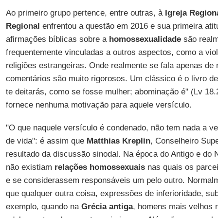
Ao primeiro grupo pertence, entre outras, à
Igreja Region
Regional
enfrentou a questão em 2016 e sua primeira atitu
afirmações bíblicas sobre a
homossexualidade
são realm
frequentemente vinculadas a outros aspectos, como a vio
religiões estrangeiras. Onde realmente se fala apenas de
comentários são muito rigorosos. Um clássico é o livro 
te deitarás, como se fosse mulher; abominação é" (Lv 18.
fornece nenhuma motivação para aquele versículo.
"O que naquele versículo é condenado, não tem nada a ve
de vida": é assim que
Matthias Kreplin
, Conselheiro Supe
resultado da discussão sinodal. Na época do Antigo e do 
não existiam
relações homossexuais
nas quais os parce
e se considerassem responsáveis um pelo outro. Normalm
que qualquer outra coisa, expressões de inferioridade, su
exemplo, quando na
Grécia antiga
, homens mais velhos 