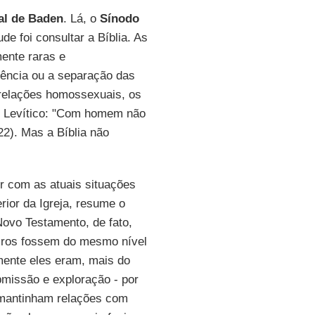
al de Baden
. Lá, o
Sínodo
de foi consultar a Bíblia. As
ente raras e
lência ou a separação das
 relações homossexuais, os
de Levítico: "Com homem não
22). Mas a Bíblia não
r com as atuais situações
rior da Igreja, resume o
Novo Testamento, de fato,
iros fossem do mesmo nível
ente eles eram, mais do
bmissão e exploração - por
mantinham relações com