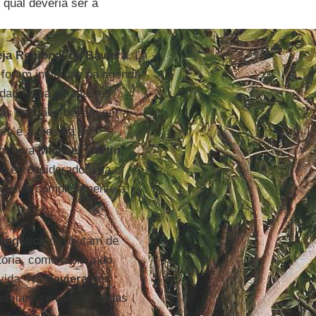
 qual deveria ser a
eja Regional da Baviera
. Lá
foram incluídas na agenda
i dada uma olhada nas
: as bênçãos devem ser
ais é a mesma do
observa
Michael Martin
,
ito é considerado uma
aceitar completamente a
angélico
desfrutam de
atória, como no mundo
 vida. Na
Baviera
, as
aseiam-se nas utilizadas