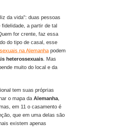
eliz da vida": duas pessoas
delidade, a partir de tal
Quem for crente, faz essa
o do tipo de casal, esse
sexuais na Alemanha
podem
is heterossexuais
. Mas
pende muito do local e da
gional tem suas próprias
har o mapa da
Alemanha
,
nomas, em 11 o casamento é
ênção, que em uma delas são
nais existem apenas