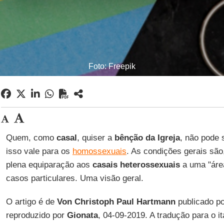
Foto: Freepik
Quem, como
casal
, quiser a
bênção da Igreja
, não pode 
isso vale para os
homossexuais
. As condições gerais são,
plena equiparação aos
casais heterossexuais
a uma "áre
casos particulares. Uma visão geral.
O artigo é de
Von Christoph Paul Hartmann
publicado p
reproduzido por
Gionata
, 04-09-2019. A tradução para o i