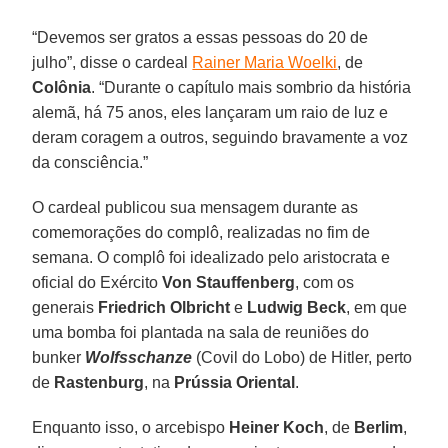
“Devemos ser gratos a essas pessoas do 20 de
julho”, disse o cardeal
Rainer Maria Woelki
, de
Colônia
. “Durante o capítulo mais sombrio da história
alemã, há 75 anos, eles lançaram um raio de luz e
deram coragem a outros, seguindo bravamente a voz
da consciência.”
O cardeal publicou sua mensagem durante as
comemorações do complô, realizadas no fim de
semana. O complô foi idealizado pelo aristocrata e
oficial do Exército
Von Stauffenberg
, com os
generais
Friedrich Olbricht
e
Ludwig Beck
, em que
uma bomba foi plantada na sala de reuniões do
bunker
Wolfsschanze
(Covil do Lobo) de Hitler, perto
de
Rastenburg
, na
Prússia Oriental
.
Enquanto isso, o arcebispo
Heiner Koch
, de
Berlim
,