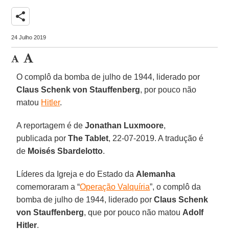
share
24 Julho 2019
O complô da bomba de julho de 1944, liderado por
Claus Schenk von Stauffenberg
, por pouco não
matou
Hitler
.
A reportagem é de
Jonathan Luxmoore
,
publicada por
The Tablet
, 22-07-2019. A tradução é
de
Moisés Sbardelotto
.
Líderes da Igreja e do Estado da
Alemanha
comemoraram a “
Operação Valquíria
”, o complô da
bomba de julho de 1944, liderado por
Claus Schenk
von Stauffenberg
, que por pouco não matou
Adolf
Hitler
.