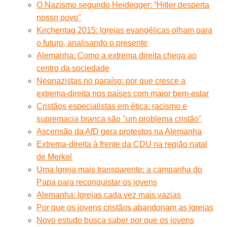
O Nazismo segundo Heidegger: “Hitler desperta
nosso povo"
Kirchentag 2015: Igrejas evangélicas olham para
o futuro, analisando o presente
Alemanha: Como a extrema direita chega ao
centro da sociedade
Neonazistas no paraíso: por que cresce a
extrema-direita nos países com maior bem-estar
Cristãos especialistas em ética: racismo e
supremacia branca são "um problema cristão"
Ascensão da AfD gera protestos na Alemanha
Extrema-direita à frente da CDU na região natal
de Merkel
Uma Igreja mais transparente: a campanha do
Papa para reconquistar os jovens
Alemanha: Igrejas cada vez mais vazias
Por que os jovens cristãos abandonam as Igrejas
Novo estudo busca saber por que os jovens