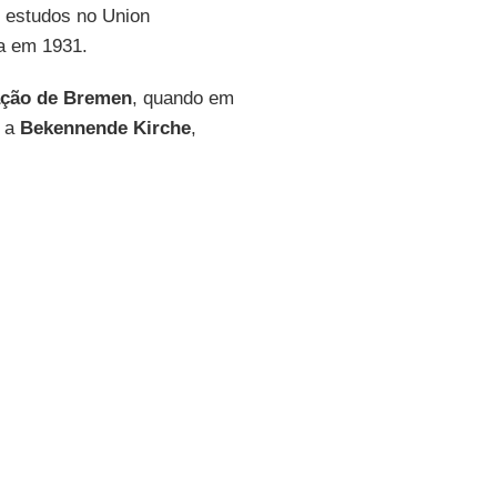
e estudos no Union
a em 1931.
ação de Bremen
, quando em
m a
Bekennende Kirche
,
o: “Jesus Cristo, e não