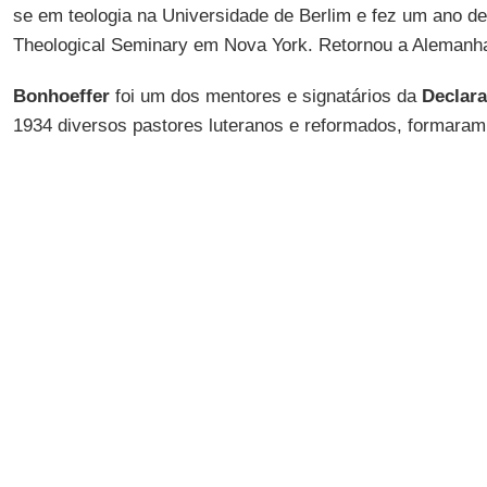
se em teologia na Universidade de Berlim e fez um ano d
Theological Seminary em Nova York. Retornou a Alemanh
Bonhoeffer
foi um dos mentores e signatários da
Declar
1934 diversos pastores luteranos e reformados, formara
Igreja Confessante, rejeitando desafiadoramente o nazism
homem algum ou o Estado, é o nosso único Salvador”
Obviamente o movimento foi posto em ilegalidade e
em abril de 1943 foi preso por ajudar judeus a
fugirem para a Suíça. Levado de uma prisão para
outra, em 9 de Abril de 1945, três semanas antes
que as tropas aliadas libertassem o campo, foi
enforcado, junto com seu irmão
Klaus
, e cunhados
Hans von Dohnanyi
e
Rüdiger Schleicher
.
Sua obra mais famosa, escrita no período de