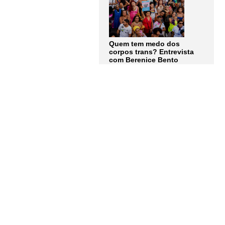
Quem tem medo dos
corpos trans? Entrevista
com Berenice Bento
LER MAIS
Assine a
Newsletter
Receba as notícias e
atualizações do
Instituto
Humanitas Unisinos – IHU
em primeira mão. Junte-se a
nós!