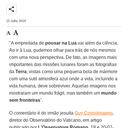
share
22 Julho 2019
"A empreitada de
pousar na Lua
vai além da ciência.
Ao ir à Lua, pudemos olhar para trás de nós mesmos
com uma nova perspectiva. De fato, as imagens mais
importantes das missões lunares foram as fotografias
da
Terra
, vistas como uma pequena bola de mármore
com uma sutil atmosfera azul onde a vida, incluindo a
vida humana, deve sobreviver. Aquelas imagens nos
mostraram um mundo frágil, mas também um
mundo
sem fronteiras
".
O comentário é do irmão jesuíta
Guy Consolmagno
,
diretor do Observatório do Vaticano, em artigo
publicado por
L'Osservatore Romano
, 19 e 20-07-