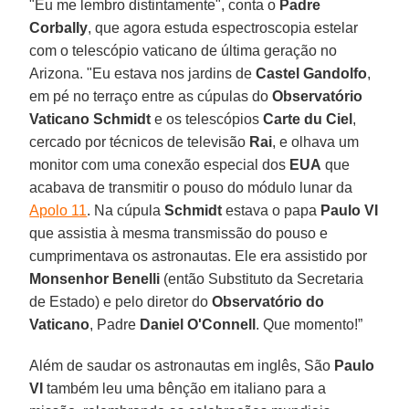
"Eu me lembro distintamente", conta o
Padre
Corbally
, que agora estuda espectroscopia estelar
com o telescópio vaticano de última geração no
Arizona. "Eu estava nos jardins de
Castel Gandolfo
,
em pé no terraço entre as cúpulas do
Observatório
Vaticano Schmidt
e os telescópios
Carte du Ciel
,
cercado por técnicos de televisão
Rai
, e olhava um
monitor com uma conexão especial dos
EUA
que
acabava de transmitir o pouso do módulo lunar da
Apolo 11
. Na cúpula
Schmidt
estava o papa
Paulo VI
que assistia à mesma transmissão do pouso e
cumprimentava os astronautas. Ele era assistido por
Monsenhor Benelli
(então Substituto da Secretaria
de Estado) e pelo diretor do
Observatório do
Vaticano
, Padre
Daniel O'Connell
. Que momento!”
Além de saudar os astronautas em inglês, São
Paulo
VI
também leu uma bênção em italiano para a