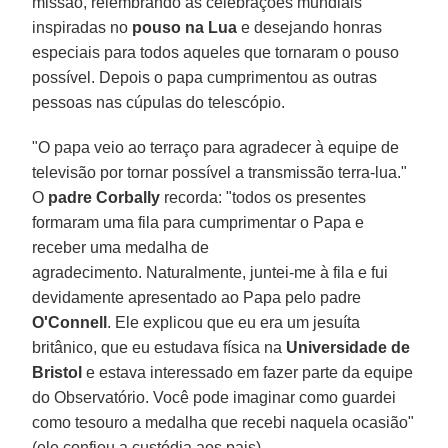
missão, relembrando as celebrações mundiais
inspiradas no
pouso na Lua
e desejando honras
especiais para todos aqueles que tornaram o pouso
possível. Depois o papa cumprimentou as outras
pessoas nas cúpulas do telescópio.
"O papa veio ao terraço para agradecer à equipe de
televisão por tornar possível a transmissão terra-lua."
O
padre Corbally
recorda: "todos os presentes
formaram uma fila para cumprimentar o Papa e
receber uma medalha de
agradecimento. Naturalmente, juntei-me à fila e fui
devidamente apresentado ao Papa pelo padre
O'Connell
. Ele explicou que eu era um jesuíta
britânico, que eu estudava física na
Universidade de
Bristol
e estava interessado em fazer parte da equipe
do Observatório. Você pode imaginar como guardei
como tesouro a medalha que recebi naquela ocasião"
(ele confiou a custódia aos pais).