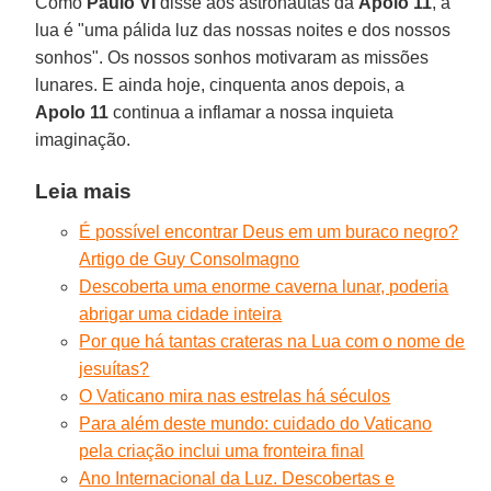
Como
Paulo VI
disse aos astronautas da
Apolo 11
, a
lua é "uma pálida luz das nossas noites e dos nossos
sonhos". Os nossos sonhos motivaram as missões
lunares. E ainda hoje, cinquenta anos depois, a
Apolo 11
continua a inflamar a nossa inquieta
imaginação.
Leia mais
É possível encontrar Deus em um buraco negro?
Artigo de Guy Consolmagno
Descoberta uma enorme caverna lunar, poderia
abrigar uma cidade inteira
Por que há tantas crateras na Lua com o nome de
jesuítas?
O Vaticano mira nas estrelas há séculos
Para além deste mundo: cuidado do Vaticano
pela criação inclui uma fronteira final
Ano Internacional da Luz. Descobertas e