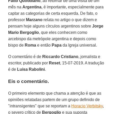
Fatto Quotidiano
, ao retornar de uma visita de um
mês na
Argentina
, é importante, especialmente para
captar as categorias de certa esquerda. De fato, o
professor
Marzano
relata no artigo o que dizem e
pensam hoje alguns círculos argentinos sobre
Jorge
Mario Bergoglio
, que eles conhecem como
arcebispo da metrópole argentina e depois como
bispo de
Roma
e então
Papa
da Igreja universal.
O comentário é de
Riccardo Cristiano
, jornalista e
escritor, publicado por
Reset
, 15-07-2019. A tradução
é de
Luisa Rabolini
.
Eis o comentário.
O primeiro elemento que chama a atenção é que as
opiniões relatadas partem de um grupo definido de
"intransigentes" que se reportam a
Horacio Verbitsky
,
o severo crítico de
Bergoglio
e sua suposta