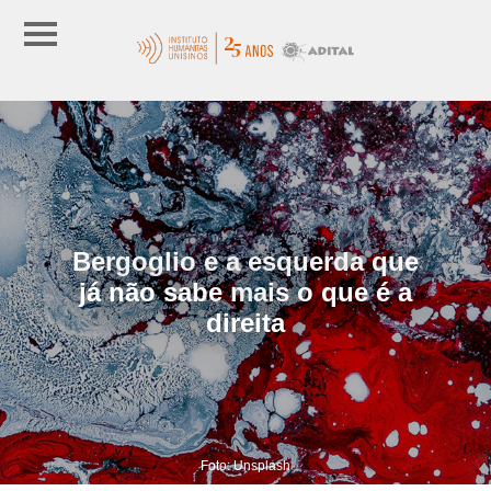
Bergoglio e a esquerda que
já não sabe mais o que é a
direita
Foto: Unsplash