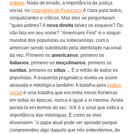
pobres
. Nada de errado, a importância da justiça
social, no
magistério de Francisco
é clara para todos,
simpatizantes e críticos. Mas eles se perguntaram
"quais pobres? A
nova direita
talvez os esquece? Ou
não fala em seu nome? "
Americans First
" é o slogan
mundial dos populistas ou soberanistas, com o
american
sendo substituído pela identidade nacional
da vez. Primeiro os
americanos
, primeiro os
italianos
, primeiro os
muçulmanos
, primeiro os
sunitas
, primeiro os
xiitas
... É o refrão de todos os
populistas. A esquerda pragmática revela-se assim
atrasada e mitológica também. A batalha pela
justiça
social
é uma batalha que encontra novas fronteiras
em todas as épocas, nunca é igual a si mesma. Ainda
pensá-la em termos do sec. XIX é o sinal que indica a
importância das mitologias. É como se eles
dissessem: "o papa atual pode ser apoiado porque
compreendeu algo daquilo que nós entendemos, de