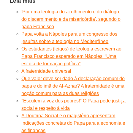
Leia mais
'Por uma teologia do acolhimento e do diálogo,
do discernimento e da misericórdia', segundo o
papa Francisco
Papa volta a Nápoles para um congresso dos
jesuítas sobre a teologia no Mediterrâneo
Os estudantes (leigos) de teologia escrevem ao
Papa Francisco esperado em Nápoles: “Uma
escola de formação política”
A fraternidade universal
Que valor deve ser dado à declaração comum do
papa e do imã de Al-Azhar? A fraternidade é uma
noção comum para as duas religiões
''Escutem a voz dos pobres!'' O Papa pede justiça
social e respeito à vida
A Doutrina Social e o magistério apresentam
indicações concretas do Papa para a economia e
as finanças