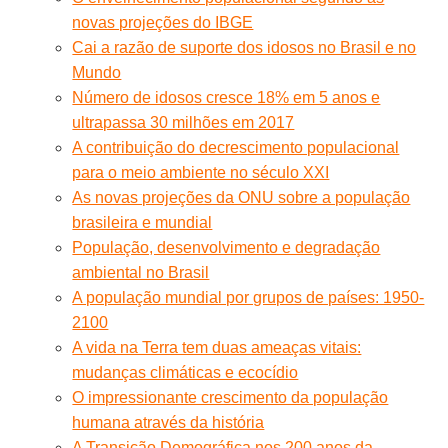
novas projeções do IBGE
Cai a razão de suporte dos idosos no Brasil e no
Mundo
Número de idosos cresce 18% em 5 anos e
ultrapassa 30 milhões em 2017
A contribuição do decrescimento populacional
para o meio ambiente no século XXI
As novas projeções da ONU sobre a população
brasileira e mundial
População, desenvolvimento e degradação
ambiental no Brasil
A população mundial por grupos de países: 1950-
2100
A vida na Terra tem duas ameaças vitais:
mudanças climáticas e ecocídio
O impressionante crescimento da população
humana através da história
A Transição Demográfica nos 200 anos da