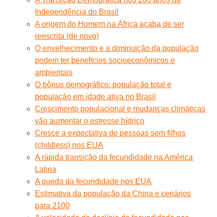
Independência do Brasil
A origem do Homem na África acaba de ser
reescrita (de novo)
O envelhecimento e a diminuição da população
podem ter benefícios socioeconômicos e
ambientais
O bônus demográfico: população total e
população em idade ativa no Brasil
Crescimento populacional e mudanças climáticas
vão aumentar o estresse hídrico
Cresce a expectativa de pessoas sem filhos
(childless) nos EUA
A rápida transição da fecundidade na América
Latina
A queda da fecundidade nos EUA
Estimativa da população da China e cenários
para 2100