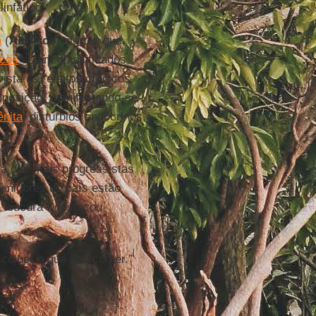
infático.
a
(
Abrasco
) alertou que,
icos
sejam classificados
sta os “efeitos crônicos
xposição, manifestando-se
nita
, distúrbios endócrinos,
a das mais progressistas
umidores do país estão
 loucura”, destacou
colher o que vou comer.”