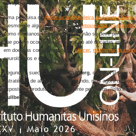
um tipo de câncer que tem origem nas células do sistema l
Uma pesquisa da
Associação Brasileira de Saúde Coletiv
mesmo que alguns dos efeitos de
intoxicação por agrotóx
como medianos ou pouco tóxicos, não se deve perder de vi
que podem ocorrer meses, anos ou até décadas após a e
em doenças congênitas” como
câncer
,
malformação congê
neurológicos e mentais.
Segundo o sueco
Johannes
Cullberg
, o
Brasil
já teve um
estratégias de alimentação do mundo, mas agora os cons
expostos a produtos extremamente perigosos. “Isto é uma
Cullberg
.
“Não posso escolher o presidente do
Brasil
, mas posso es
Leia mais