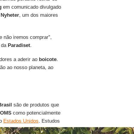
g
em comunicado divulgado
Nyheter
, um dos maiores
te não iremos comprar”,
o da
Paradiset
.
dores a aderir ao
boicote
.
ção ao nosso planeta, ao
Brasil
são de produtos que
OMS
como potencialmente
no
Estados Unidos
. Estudos
o
e o
linfoma Não-Hodgkin
,