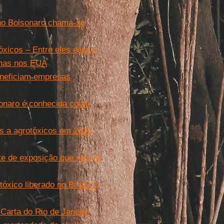
rno Bolsonaro chama-se
óxicos – Entre eles está o
elhas nos EUA
eneficiam empresas
lsonaro é conhecida como
es a agrotóxicos em 2018
ite de exposição que não vá
óxico liberado no Brasil a
 Carta do Rio de Janeiro