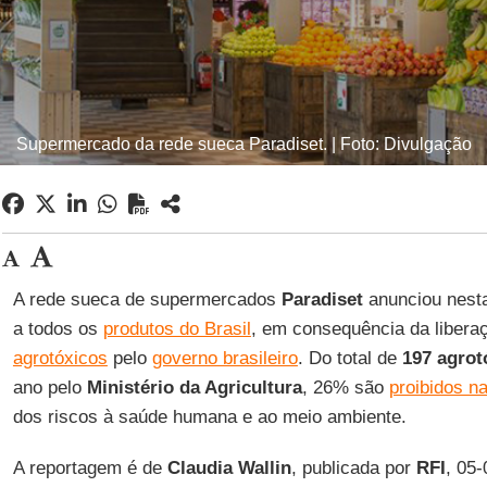
Supermercado da rede sueca Paradiset. | Foto: Divulgação
A rede sueca de supermercados
Paradiset
anunciou nesta
a todos os
produtos do Brasil
, em consequência da libera
agrotóxicos
pelo
governo brasileiro
. Do total de
197 agrot
ano pelo
Ministério da Agricultura
, 26% são
proibidos n
dos riscos à saúde humana e ao meio ambiente.
A reportagem é de
Claudia Wallin
, publicada por
RFI
, 05