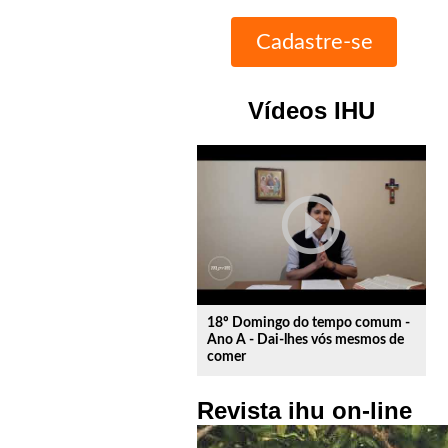
Vídeos IHU
play_circle_outline
18º Domingo do tempo comum -
Ano A - Dai-lhes vós mesmos de
comer
Revista ihu on-line