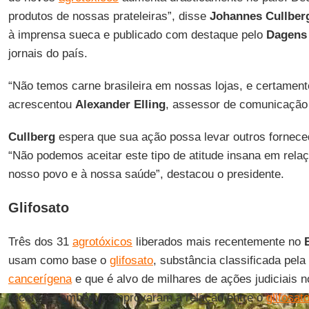
produtos de nossas prateleiras”, disse
Johannes
Cullber
à imprensa sueca e publicado com destaque pelo
Dagens
jornais do país.
“Não temos carne brasileira em nossas lojas, e certamen
acrescentou
Alexander
Elling
, assessor de comunicaçã
Cullberg
espera que sua ação possa levar outros fornece
“Não podemos aceitar este tipo de atitude insana em rela
nosso povo e à nossa saúde”, destacou o presidente.
Glifosato
Três dos 31
agrotóxicos
liberados mais recentemente no
usam como base o
glifosato
, substância classificada pela
cancerígena
e que é alvo de milhares de ações judiciais 
recentes também comprovaram a relação entre o
glifosat