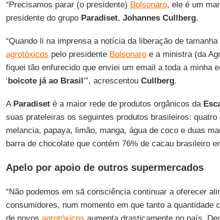
“Precisamos parar (o presidente)
Bolsonaro
, ele é um ma
presidente do grupo
Paradiset
,
Johannes
Cullberg
.
“Quando li na imprensa a notícia da liberação de tamanha
agrotóxicos
pelo presidente
Bolsonaro
e a ministra (da Ag
fiquei tão enfurecido que enviei um email a toda a minha
‘
boicote já ao Brasil
’”, acrescentou
Cullberg
.
A
Paradiset
é a maior rede de produtos orgânicos da
Esc
suas prateleiras os seguintes produtos brasileiros: quatro 
melancia, papaya, limão, manga, água de coco e duas ma
barra de chocolate que contém 76% de cacau brasileiro 
Apelo por apoio de outros supermercados
“Não podemos em sã consciência continuar a oferecer al
consumidores, num momento em que tanto a quantidade c
de novos
agrotóxicos
aumenta drasticamente no país. Deci