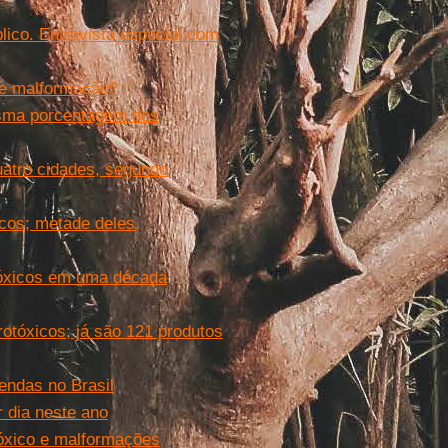
ico. Entrevista especial com
 e malformação?
sma porcentagem dos
atro cidades, segundo
icos; metade deles,
otóxicos em uma década
otóxicos; já são 121 produtos
endas no Brasil
r dia neste ano
tóxico e malformações