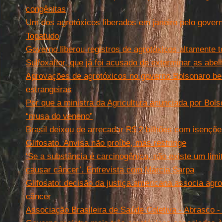
congênitas
Um dos agrotóxicos liberados em janeiro pelo gove
Topatudo
Governo liberou registros de agrotóxicos altamente t
Sulfoxaflor, que já foi acusado de exterminar as ab
Aprovações de agrotóxicos no governo Bolsonaro b
estrangeiras
Por que a ministra da Agricultura anunciada por Bo
“musa do veneno”
Brasil deixou de arrecadar R$ 2 bilhões com isençõ
Glifosato. Anvisa não proíbe, mas restringe
‘Se a substância é carcinogênica, não existe um lim
causar câncer’. Entrevista com Márcia Sarpa
Glifosato: decisão da justiça americana associa agrot
câncer
Associação Brasileira de Saúde Coletiva - Abrasco -