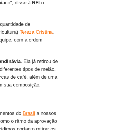
níaco”, disse à
RFI
o
 quantidade de
ricultura)
Tereza Cristina
,
 equipe, com a ordem
andinávia
. Ela já retirou de
diferentes tipos de melão,
rcas de café, além de uma
em sua composição.
imentos do
Brasil
a nossos
omo o ritmo da aprovação
dimos portanto retirar os