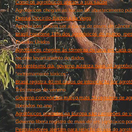
Como os agrotóxicos afetam a sua saúde
Agrotóxicos chegam às bacias de abastecimento públ
Denise Piccirillo Barbosa da Veiga
Agrotóxicos podem ser a causa de casos de câncer
Brasil consome 18% dos agrotóxicos do mundo, me
Estados Unidos
Agrotóxicos chegam às torneiras de uma em cada qu
recente levantamento de dados
No centésimo dia, governo autoriza mais 31 agrotóx
“extremamente tóxicos”
Brasil registra 40 mil casos de intoxicação por agr
Três meses de veneno
Governo concede em março mais 35 registros de agr
liberados no ano
Agrotóxicos proibidos na Europa são campeões de v
Governo libera registro de mais de um agrotóxico po
Pesquisadores alertam para relação do uso do agro