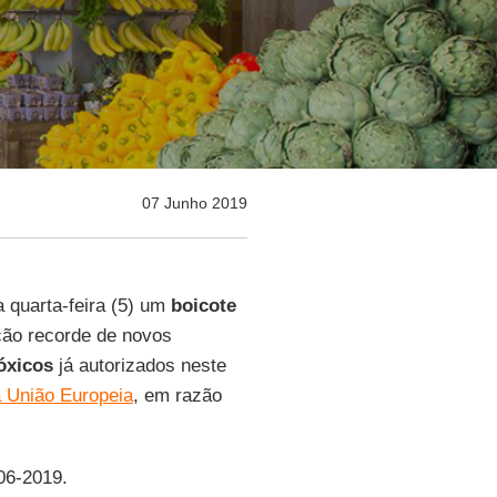
07 Junho 2019
 quarta-feira (5) um
boicote
ção recorde de novos
óxicos
já autorizados neste
a União Europeia
, em razão
-06-2019.