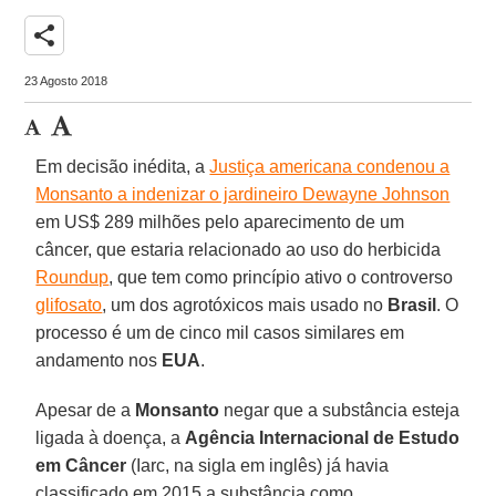
share
23 Agosto 2018
Em decisão inédita, a
Justiça americana condenou a
Monsanto a indenizar o jardineiro Dewayne Johnson
em US$ 289 milhões pelo aparecimento de um
câncer, que estaria relacionado ao uso do herbicida
Roundup
, que tem como princípio ativo o controverso
glifosato
, um dos agrotóxicos mais usado no
Brasil
. O
processo é um de cinco mil casos similares em
andamento nos
EUA
.
Apesar de a
Monsanto
negar que a substância esteja
ligada à doença, a
Agência Internacional de Estudo
em Câncer
(Iarc, na sigla em inglês) já havia
classificado em 2015 a substância como