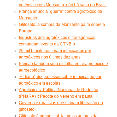
polêmica com Monsanto, não há safra no Brasil
França anuncia “guerra” contra agrotóxico da
Monsanto
Glifosato: a sombra da Monsanto paira sobre a
Europa
Indústrias dos agrotóxicos e transgênicos
comandam evento da CTNBio
26 mil brasileiros foram intoxicados por
agrotóxicos nos últimos dez anos
Eleição também será escolha entre agrotóxico e
agroecológico
'É diário', diz professor sobre intoxicação por
agrotóxico em escolas
Agrotóxicos: Política Nacional de Redução
(PNaRA) x Pacote do Veneno em pauta
Governo e ruralistas pressionam liberação do
glifosato
Glifosato é prejudicial, falam os autores da