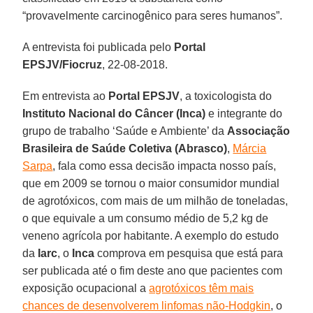
“provavelmente carcinogênico para seres humanos”.
A entrevista foi publicada pelo
Portal
EPSJV/Fiocruz
, 22-08-2018.
Em entrevista ao
Portal EPSJV
, a toxicologista do
Instituto Nacional do Câncer (Inca)
e integrante do
grupo de trabalho ‘Saúde e Ambiente’ da
Associação
Brasileira de Saúde Coletiva (Abrasco)
,
Márcia
Sarpa
, fala como essa decisão impacta nosso país,
que em 2009 se tornou o maior consumidor mundial
de agrotóxicos, com mais de um milhão de toneladas,
o que equivale a um consumo médio de 5,2 kg de
veneno agrícola por habitante. A exemplo do estudo
da
Iarc
, o
Inca
comprova em pesquisa que está para
ser publicada até o fim deste ano que pacientes com
exposição ocupacional a
agrotóxicos têm mais
chances de desenvolverem linfomas não-Hodgkin
, o