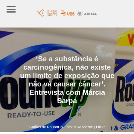
‘Se a substância é
carcinogênica, não existe
um limite de exposição que
não vá causar câncer’.
Entrevista com Márcia
Sarpa
Galões de RoundUp. Foto: Mike Mozart | Flickr