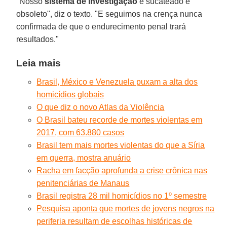
"Nosso
sistema de investigação
é sucateado e
obsoleto", diz o texto. "E seguimos na crença nunca
confirmada de que o endurecimento penal trará
resultados."
Leia mais
Brasil, México e Venezuela puxam a alta dos
homicídios globais
O que diz o novo Atlas da Violência
O Brasil bateu recorde de mortes violentas em
2017, com 63.880 casos
Brasil tem mais mortes violentas do que a Síria
em guerra, mostra anuário
Racha em facção aprofunda a crise crônica nas
penitenciárias de Manaus
Brasil registra 28 mil homicídios no 1º semestre
Pesquisa aponta que mortes de jovens negros na
periferia resultam de escolhas históricas de