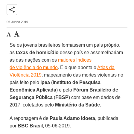
share
06 Junho 2019
Se os jovens brasileiros formassem um país próprio,
as
taxas de homicídio
desse país se assemelhariam
às das nações com os
maiores índices
de violência do mundo
. É o que aponta o
Atlas da
Violência 2019
, mapeamento das mortes violentas no
país feito pelo
Ipea
(
Instituto de Pesquisa
Econômica Aplicada
) e pelo
Fórum Brasileiro de
Segurança Pública
(
FBSP
) com base em dados de
2017, coletados pelo
Ministério da Saúde
.
A reportagem é de
Paula Adamo Idoeta
, publicada
por
BBC Brasil
, 05-06-2019.