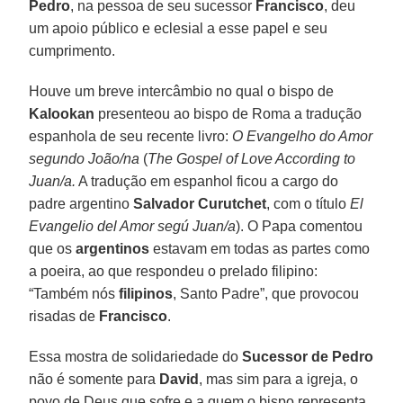
Pedro
, na pessoa de seu sucessor
Francisco
, deu
um apoio público e eclesial a esse papel e seu
cumprimento.
Houve um breve intercâmbio no qual o bispo de
Kalookan
presenteou ao bispo de Roma a tradução
espanhola de seu recente livro:
O Evangelho do Amor
segundo João/na
(
The Gospel of Love According to
Juan/a.
A tradução em espanhol ficou a cargo do
padre argentino
Salvador Curutchet
, com o título
El
Evangelio del Amor segú Juan/a
). O Papa comentou
que os
argentinos
estavam em todas as partes como
a poeira, ao que respondeu o prelado filipino:
“Também nós
filipinos
, Santo Padre”, que provocou
risadas de
Francisco
.
Essa mostra de solidariedade do
Sucessor de Pedro
não é somente para
David
, mas sim para a igreja, o
povo de Deus que sofre e a quem o bispo representa.