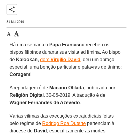
share
31 Mai 2019
Há uma semana o
Papa Francisco
recebeu os
bispos filipinos durante sua visita ad limina. Ao bispo
de
Kalookan
,
dom
Virgilio David
, deu um abraço
especial, uma benção particular e palavras de ânimo:
Coragem
!
A reportagem é de
Macario Ofilada
, publicada por
Religión Digital
, 30-05-2019. A tradução é de
Wagner Fernandes de Azevedo
.
Várias vítimas das execuções extrajudiciais feitas
pelo regime de
Rodrigo Roa Duterte
pertenciam à
diocese de
David
, especificamente as mortes