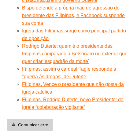
cristãos acusam o governo Duterte
Bispo defende a própria mãe de agressão do
presidente das Filipinas, e Facebook suspende
sua conta
Igreja das Filipinas surge como principal partido
de oposição
Rodrigo Duterte: quem é o presidente das
Filipinas comparado a Bolsonaro no exterior que
quer criar 'esquadrão da morte'
Filipinas, assim o cardeal Tagle responde à
"guerra às drogas" de Duterte
Filipinas. Vence o presidente que não gosta da
Igreja católica
Filipinas. Rodrigo Duterte, novo Presidente: da
Igreja “colaboração vigilante”
⚠️
Comunicar erro