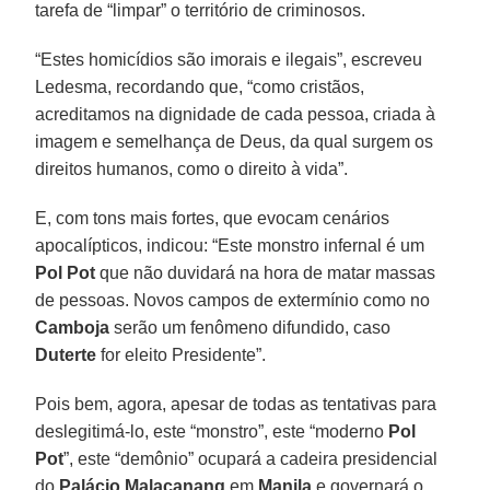
tarefa de “limpar” o território de criminosos.
“Estes homicídios são imorais e ilegais”, escreveu
Ledesma, recordando que, “como cristãos,
acreditamos na dignidade de cada pessoa, criada à
imagem e semelhança de Deus, da qual surgem os
direitos humanos, como o direito à vida”.
E, com tons mais fortes, que evocam cenários
apocalípticos, indicou: “Este monstro infernal é um
Pol Pot
que não duvidará na hora de matar massas
de pessoas. Novos campos de extermínio como no
Camboja
serão um fenômeno difundido, caso
Duterte
for eleito Presidente”.
Pois bem, agora, apesar de todas as tentativas para
deslegitimá-lo, este “monstro”, este “moderno
Pol
Pot
”, este “demônio” ocupará a cadeira presidencial
do
Palácio Malacanang
em
Manila
e governará o