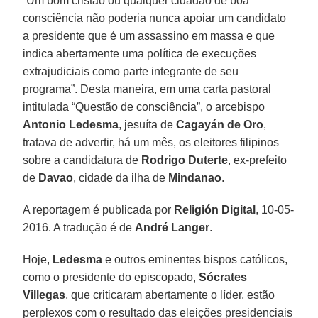
“Um bom cristão ou qualquer cidadão de boa
consciência não poderia nunca apoiar um candidato
a presidente que é um assassino em massa e que
indica abertamente uma política de execuções
extrajudiciais como parte integrante de seu
programa”. Desta maneira, em uma carta pastoral
intitulada “Questão de consciência”, o arcebispo
Antonio Ledesma
, jesuíta de
Cagayán de Oro
,
tratava de advertir, há um mês, os eleitores filipinos
sobre a candidatura de
Rodrigo Duterte
, ex-prefeito
de
Davao
, cidade da ilha de
Mindanao
.
A reportagem é publicada por
Religión Digital
, 10-05-
2016. A tradução é de
André Langer
.
Hoje,
Ledesma
e outros eminentes bispos católicos,
como o presidente do episcopado,
Sócrates
Villegas
, que criticaram abertamente o líder, estão
perplexos com o resultado das eleições presidenciais