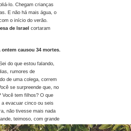
pliá-lo. Chegam crianças
as. E não há mais água, o
om o início do verão.
esa de Israel
cortaram
da ontem causou 34 mortes.
ei do que estou falando,
dias, rumores de
ido de uma colega, correm
Você se surpreende que, no
? Você tem filhos? O que
o a evacuar cinco ou seis
ra, não tivesse mais nada
grande, teimoso, com grande
i, por exemplo, é necessária