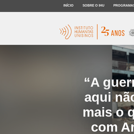
INÍCIO
SOBRE O IHU
PROGRAMA
“A guer
aqui nã
mais o q
com An