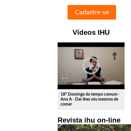
Vídeos IHU
play_circle_outline
18º Domingo do tempo comum -
Ano A - Dai-lhes vós mesmos de
comer
Revista ihu on-line