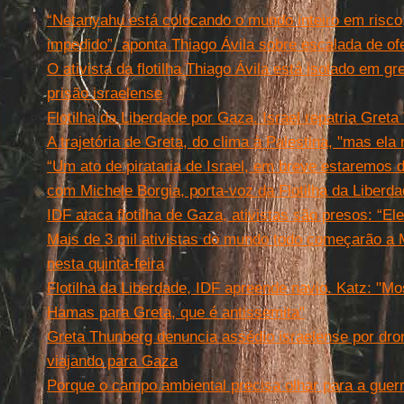
“Netanyahu está colocando o mundo inteiro em risco,
impedido”, aponta Thiago Ávila sobre escalada de of
O ativista da flotilha Thiago Ávila está isolado em 
prisão israelense
Flotilha da Liberdade por Gaza. Israel repatria Gret
A trajetória de Greta, do clima à Palestina, "mas el
“Um ato de pirataria de Israel, em breve estaremos d
com Michele Borgia, porta-voz da Flotilha da Liberd
IDF ataca flotilha de Gaza, ativistas são presos: “
Mais de 3 mil ativistas do mundo todo começarão a
nesta quinta-feira
Flotilha da Liberdade, IDF apreende navio. Katz: "M
Hamas para Greta, que é antissemita"
Greta Thunberg denuncia assédio israelense por dron
viajando para Gaza
Porque o campo ambiental precisa olhar para a guerr