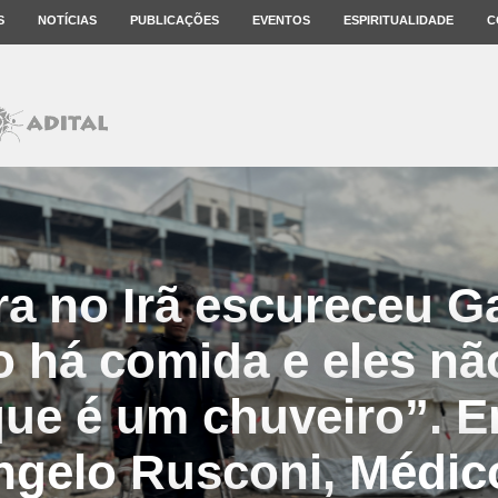
S
NOTÍCIAS
PUBLICAÇÕES
EVENTOS
ESPIRITUALIDADE
C
ra no Irã escureceu G
o há comida e eles n
ue é um chuveiro”. E
gelo Rusconi, Médi