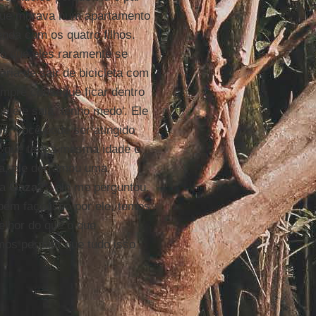
 que morava num apartamento
nda com os quatro filhos.
do que eles raramente se
ria de sair de bicicleta com
mpre consegue ficar dentro
 ele saia, tenho medo'. Ele
s, você pode ser atingido
o, que tem a mesma idade e
lia, ele derramou uma
ra
Gaza
?", ele me perguntou.
bém faço isso por ele, temos
elhor do que o que
os permitir que tudo isso