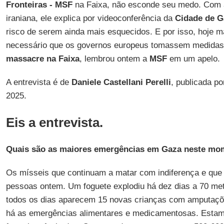
Fronteiras - MSF
na Faixa, não esconde seu medo. Com a
iraniana, ele explica por videoconferência da
Cidade de G
risco de serem ainda mais esquecidos. E por isso, hoje m
necessário que os governos europeus tomassem medidas 
massacre na Faixa
, lembrou ontem a
MSF
em um apelo.
A entrevista é de
Daniele Castellani Perelli
, publicada p
2025.
Eis a entrevista.
Quais são as maiores emergências em Gaza neste mo
Os mísseis que continuam a matar com indiferença e qu
pessoas ontem. Um foguete explodiu há dez dias a 70 met
todos os dias aparecem 15 novas crianças com amputaçõ
há as emergências alimentares e medicamentosas. Esta