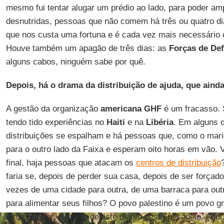
mesmo fui tentar alugar um prédio ao lado, para poder am
desnutridas, pessoas que não comem há três ou quatro di
que nos custa uma fortuna e é cada vez mais necessário c
Houve também um apagão de três dias: as
Forças de Def
alguns cabos, ninguém sabe por quê.
Depois, há o drama da distribuição de ajuda, que ain
A gestão da organização
americana GHF
é um fracasso. S
tendo tido experiências no
Haiti
e na
Libéria
. Em alguns 
distribuições se espalham e há pessoas que, como o mar
para o outro lado da Faixa e esperam oito horas em vão. 
final, haja pessoas que atacam os
centros de distribuição
faria se, depois de perder sua casa, depois de ser forçad
vezes de uma cidade para outra, de uma barraca para out
para alimentar seus filhos? O povo palestino é um povo 
força interior, que não desiste diante deste pesadelo. Aqu