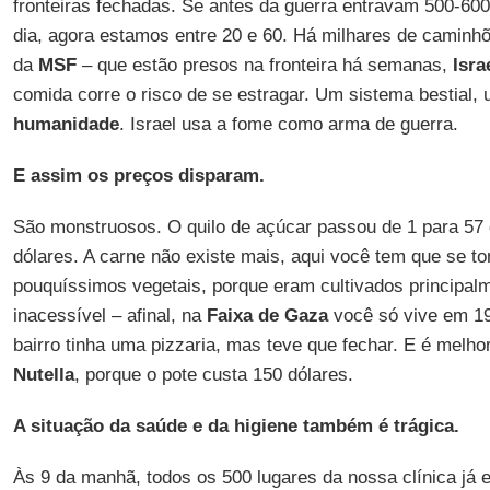
fronteiras fechadas. Se antes da guerra entravam 500-60
dia, agora estamos entre 20 e 60. Há milhares de caminh
da
MSF
– que estão presos na fronteira há semanas,
Isra
comida corre o risco de se estragar. Um sistema bestial,
humanidade
. Israel usa a fome como arma de guerra.
E assim os preços disparam.
São monstruosos. O quilo de açúcar passou de 1 para 57 d
dólares. A carne não existe mais, aqui você tem que se t
pouquíssimos vegetais, porque eram cultivados principalm
inacessível – afinal, na
Faixa de Gaza
você só vive em 19%
bairro tinha uma pizzaria, mas teve que fechar. E é melho
Nutella
, porque o pote custa 150 dólares.
A situação da saúde e da higiene também é trágica.
Às 9 da manhã, todos os 500 lugares da nossa clínica já