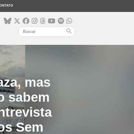
ONTATO
search
aza, mas
ão sabem
ntrevista
cos Sem