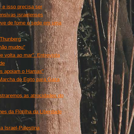
 e isso precisa ser
ensivas israelenses
greve de fome e sede em uma
a Thunberg
a não mudou"
e volta ao mar”. Entrevista
ade
Eles apoiam o Hamas”
 Marcha do Egito para Gaza
ostraremos as atrocidades do
es da Flotilha da Liberdade
a Israel-Palestina