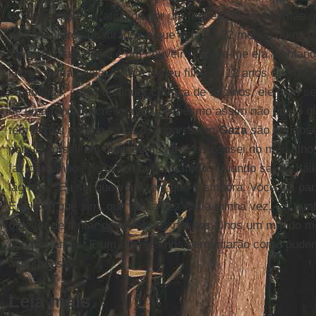
explodir após ser atingido por um foguete. E aquela mãe
de 180 metros quadrados e que está há 22 meses numa te
'Não sei mais o que é um chuveiro', disse-me ela, contan
lavam numa bacia. 'E tem o meu filho de 12 anos que gosta
os amigos, como qualquer criança de 12 anos, ele nem se
de uma tenda', acrescentou, 'e mesmo assim não quero que
tem razão, porque todos os lugares em
Gaza
são perigoso
por um míssil em qualquer lugar. Mas pensei no meu filh
faz cavalinhos de bicicleta no oratório. Quando saí da Itá
lágrima. "Eu sei que você tem que ir embora. Você vai pa
Eu disse que sim, que desta vez era a minha vez. Eu tam
o dever de tentar devolver aos nossos filhos um mundo m
conquistamos. E um dia eles nos perguntarão como pudem
acontecesse.
Leia mais