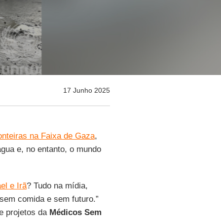
17 Junho 2025
nteiras na Faixa de Gaza
,
água e, no entanto, o mundo
el e Irã
? Tudo na mídia,
 sem comida e sem futuro.”
de projetos da
Médicos Sem