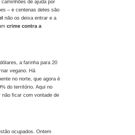
0 caminhões de ajuda por
ões – e centenas deles são
el
não os deixa entrar e a
 um
crime contra a
ólares, a farinha para 20
ornar vegano. Há
ente no norte, que agora é
 do território. Aqui no
r não ficar com vontade de
 estão ocupados. Ontem