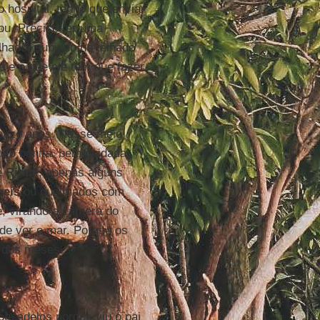
o hospital, tenho que enviar
u. Preciso ter uma
hador subindo no telhado
 e o que ele tem que fazer.
 onze anos. Nesse meio
to bonita, bem cuidada,
de
Rimal
, apenas alguns
eis
ou queimados com
le, virando a câmera do
ode ver o mar. Porque os
o dos meses.
pesadelos porque viu o pai