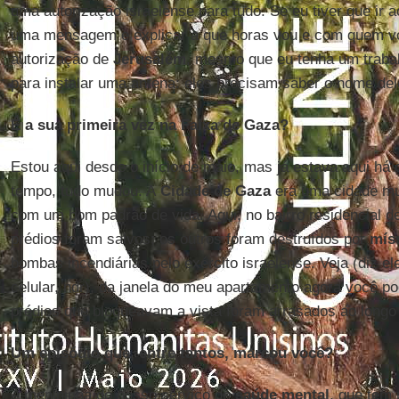
uma autorização israelense para tudo. Se eu tiver que ir a
uma mensagem e explicar a que horas vou e com quem vo
autorização de
Jerusalém
, mesmo que eu tenha um trabal
para instalar uma antena: eles precisam saber o nome dele
É a sua primeira vez na Faixa de Gaza?
Estou aqui desde o início de maio, mas já estava aqui há
tempo, tudo mudou. A
Cidade de Gaza
era uma cidade mui
com um bom padrão de vida. Aqui, no bairro residencial 
prédios foram salvos; os outros foram destruídos por
míss
bombas incendiárias pelo exército israelense. Veja (diz e
celular, ndr), da janela do meu apartamento agora você p
prédios que bloqueavam a vista foram arrasados ​​ao long
Um episódio que, entre tantos, marcou você?
A menininha do nosso serviço de
saúde mental
, que tem 