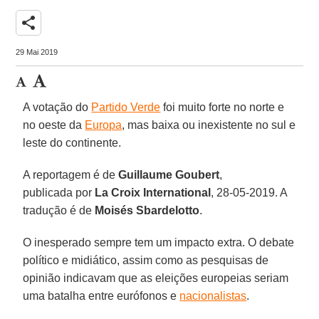
share
29 Mai 2019
A votação do
Partido Verde
foi muito forte no norte e
no oeste da
Europa
, mas baixa ou inexistente no sul e
leste do continente.
A reportagem é de
Guillaume Goubert
,
publicada por
La Croix International
, 28-05-2019. A
tradução é de
Moisés Sbardelotto
.
O inesperado sempre tem um impacto extra. O debate
político e midiático, assim como as pesquisas de
opinião indicavam que as eleições europeias seriam
uma batalha entre eurófonos e
nacionalistas
.