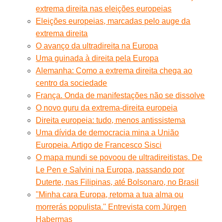
extrema direita nas eleições europeias
Eleições europeias, marcadas pelo auge da
extrema direita
O avanço da ultradireita na Europa
Uma guinada à direita pela Europa
Alemanha: Como a extrema direita chega ao
centro da sociedade
França. Onda de manifestações não se dissolve
O novo guru da extrema-direita europeia
Direita europeia: tudo, menos antissistema
Uma dívida de democracia mina a União
Europeia. Artigo de Francesco Sisci
O mapa mundi se povoou de ultradireitistas. De
Le Pen e Salvini na Europa, passando por
Duterte, nas Filipinas, até Bolsonaro, no Brasil
''Minha cara Europa, retoma a tua alma ou
morrerás populista.'' Entrevista com Jürgen
Habermas