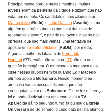
Principalmente porque muitas meninas, muitas
jovens
eram da
periferia
da cidade e diziam que não
votariam no nele. Os candidatos mais citados eram
Marina Silva
(
Rede
), o
cabo Daciolo
(
Avante
), como
alguém que “não sabemos onde vai dar, mas de
repente vale tentar”, e não do de jovens, mas no das
obreiras, que são mais velhas, uma tentativa de
apostar em
Geraldo Alckmin
(
PSDB
), por medo.
Algumas mulheres falavam de
Fernando
Haddad
(
PT
), então não votar no
PT
não era uma
questão homogênea. O momento da mudança e da
crise nesses grupos nem foi quando
Edir Macedo
afirmou apoio a
Bolsonaro
. Nesse momento eu
ainda via várias pessoas dizendo que não
conseguiam votar em
Bolsonaro
. O que fez diferença
foi quando
Haddad
deu uma entrevista à
TV
Aparecida
[já no segundo turno] falou mal da
Igreja
Universal
e de Bolsonaro [o candidato petista afirmou