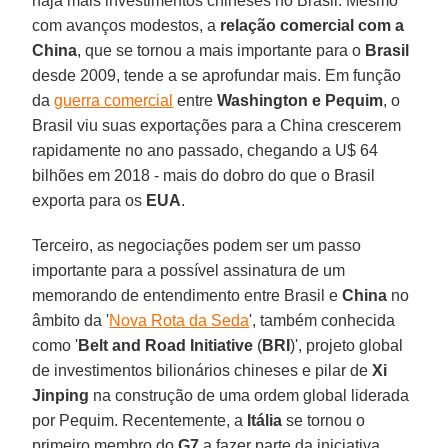
haja mais investimentos chineses no Brasil. Mesmo
com avanços modestos, a
relação comercial com a
China
, que se tornou a mais importante para o
Brasil
desde 2009, tende a se aprofundar mais. Em função
da
guerra comercial
entre
Washington e Pequim
, o
Brasil viu suas exportações para a China crescerem
rapidamente no ano passado, chegando a U$ 64
bilhões em 2018 - mais do dobro do que o Brasil
exporta para os
EUA
.
Terceiro, as negociações podem ser um passo
importante para a possível assinatura de um
memorando de entendimento entre Brasil e
China
no
âmbito da '
Nova Rota da Seda
', também conhecida
como '
Belt and Road Initiative
(
BRI
)', projeto global
de investimentos bilionários chineses e pilar de
Xi
Jinping
na construção de uma ordem global liderada
por Pequim. Recentemente, a
Itália
se tornou o
primeiro membro do
G7
a fazer parte da iniciativa.